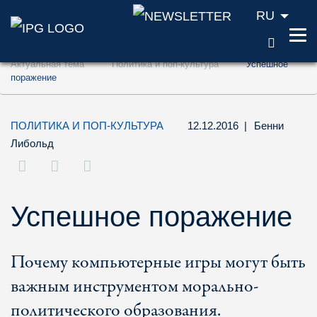
RU
ПОИС
Перейти к содержанию (ключ доступа '1'
Актуальная тема
Политика и поп-культура
Успешное
Перейти к поиску (ключ доступа '2')
поражение
Перейти к навигации (ключ доступа '3')
ПОЛИТИКА И ПОП-КУЛЬТУРА
12.12.2016
|
Бенни
Либольд
Успешное поражение
Почему компьютерные игры могут быть
важным инструментом морально-
политического образования.