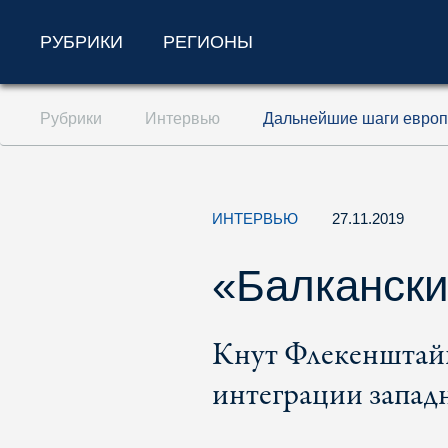
РУБРИКИ
РЕГИОНЫ
Перейти к содержанию (ключ доступа '1'
Рубрики
Интервью
Дальнейшие шаги европе
Перейти к поиску (ключ доступа '2')
Перейти к навигации (ключ доступа '3')
ИНТЕРВЬЮ
27.11.2019
«Балкански
Кнут Флекенштайн
интеграции запад