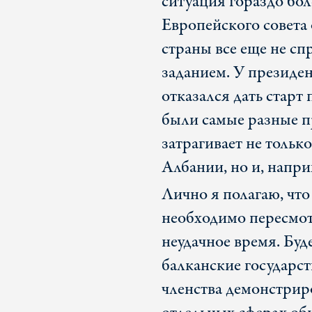
ситуация гораздо бол
Европейского совета о
страны все еще не с
заданием. У президе
отказался дать старт
были самые разные п
затрагивает не толь
Албании, но и, напр
Лично я полагаю, что
необходимо пересмот
неудачное время. Буд
балканские государст
членства демонстриро