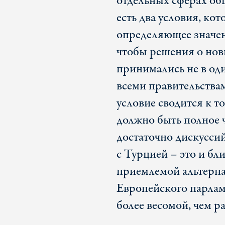
отдельных сферах об
есть два условия, ко
определяющее значени
чтобы решения о нов
принимались не в оди
всеми правительствам
условие сводится к то
должно быть полное ч
достаточно дискусси
с Турцией – это и бл
приемлемой альтерна
Европейского парламе
более весомой, чем ра