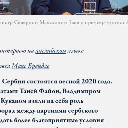
нистр Северной Македонии Заев и премьер-минист 
интервью на
английском
языке
овел
Макс Брендле
 Сербии состоятся весной 2020 года.
татами Таней Файон, Владимиром
Куканом взяли на себя роль
ворах между партиями сербского
здать более благоприятные условия