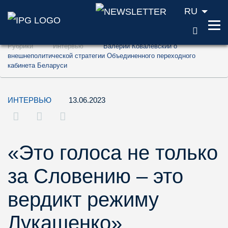
RU
ПОИС
Перейти к содержанию (ключ доступа '1'
Рубрики
Интервью
Валерий Ковалевский о
Перейти к поиску (ключ доступа '2')
внешнеполитической стратегии Объединенного переходного
кабинета Беларуси
Перейти к навигации (ключ доступа '3')
ИНТЕРВЬЮ
13.06.2023
«Это голоса не только
за Словению – это
вердикт режиму
Лукашенко»