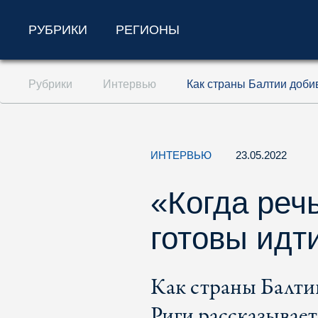
РУБРИКИ
РЕГИОНЫ
Перейти к содержанию (ключ доступа '1'
Рубрики
Интервью
Как страны Балтии доби
Перейти к поиску (ключ доступа '2')
Перейти к навигации (ключ доступа '3')
ИНТЕРВЬЮ
23.05.2022
«Когда реч
готовы идт
Как страны Балти
Риги рассказывае