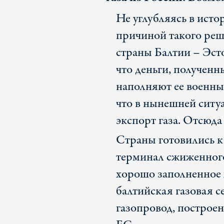
Не углубляясь в исто
причиной такого реше
страны Балтии – Эст
что деньги, полученн
наполняют ее военный
что в нынешней ситуа
экспорт газа. Отсюда
Страны готовились к 
терминал сжиженного 
хорошо заполненное х
балтийская газовая с
газопровод, построе