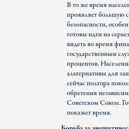
В то же время населе
проявляет большую со
безопасности, особен
готовы идти на серь
видеть во время фина
государственным слу
процентов. Население
альтернативы для за
сейчас полтора поко
обретения независимос
Советском Союзе. Го
покажет время.
Борьба за энергетиче