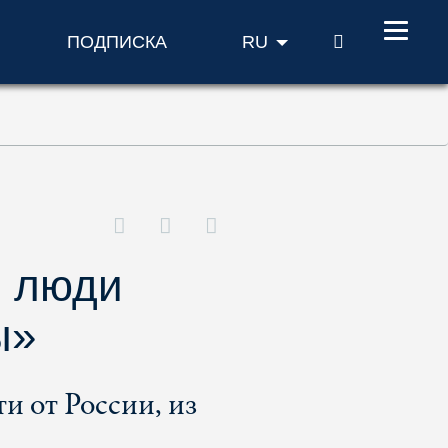
ПОИСК
ПОДПИСКА
RU
, люди
ы»
и от России, из