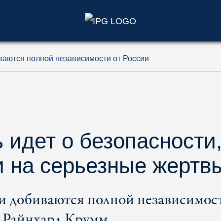
)
ваются полной независимости от России
ь идет о безопасности
и на серьезные жертв
и добиваются полной независимост
т Райнхард Крумм