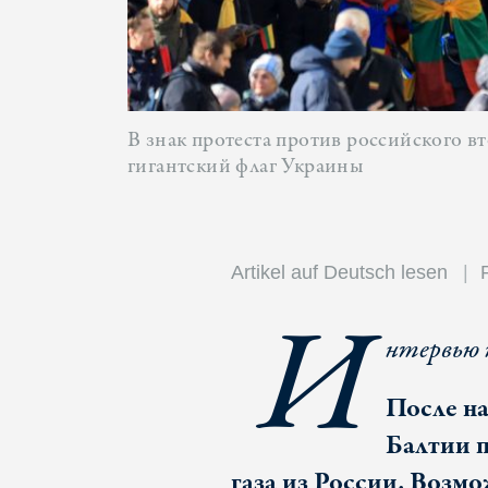
В знак протеста против российского в
гигантский флаг Украины
Artikel auf Deutsch lesen
И
нтервью 
После на
Балтии 
газа из России. Возмо