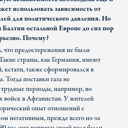
ожет использовать зависимость от
лей для политического давления. Но
 Балтии остальной Европе до сих пор
рьезно. Почему?
ь, что предостережения не были
Такие страны, как Германия, имеют
, кстати, также сформировался в
. Тогда поставки газа не
 трудные периоды, например, во
х войск в Афганистан. У жителей
торический опыт отношений с
ом негативным, прежде всего из-за
990 год они вопреки своей воле были