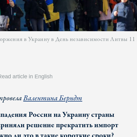
торжения в Украину в День независимости Литвы 11
Read article in English
провела
Валентина Берндт
падения России на Украину страны
приняли решение прекратить импорт
жно ли это в такие короткие сроки?