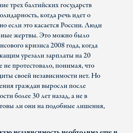
ние трех балтийских государств
лидарность, когда речь идет о
но если это касается России. Люди
езные жертвы. Это можно было
нсового кризиса 2008 года, когда
жащим урезали зарплаты на 20
 не протестовало, понимая, что
щиты своей независимости нет. Но
ления граждан выросли после
ти более 30 лет назад, а не в
товы ли они на подобные лишения,
скую независимость необходима еще и