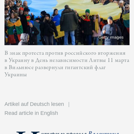
Getty images
В знак протеста против российского вторжения
в Украину в День независимости Литвы 11 марта
в Вильнюсе развернули гигантский флаг
Украины
Artikel auf Deutsch lesen
Read article in English