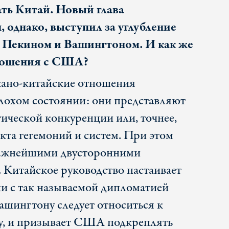
ть Китай. Новый глава
 однако, выступил за углубление
у Пекином и Вашингтоном. И как же
ношения с США?
кано-китайские отношения
плохом состоянии: они представляют
гической конкуренции или, точнее,
кта гегемоний и систем. При этом
важнейшими двусторонними
 Китайское руководство настаивает
ии с так называемой дипломатией
Вашингтону следует относиться к
у, и призывает США подкреплять