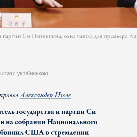
 и партии Си Цзиньпина, одна чашка для премьера Ли
Читати українською
провел
Александер Изеле
тель государства и партии Си
н на собрании Национального
 обвинил США в стремлении