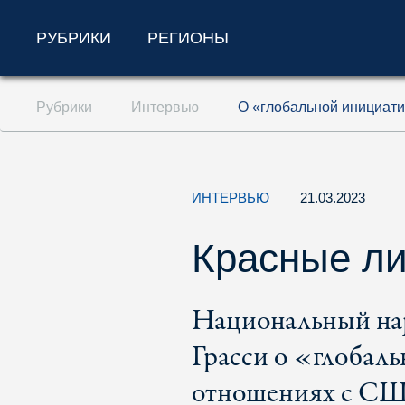
РУБРИКИ
РЕГИОНЫ
Перейти к содержанию (ключ доступа '1'
Рубрики
Интервью
О «глобальной инициати
Перейти к поиску (ключ доступа '2')
Перейти к навигации (ключ доступа '3')
ИНТЕРВЬЮ
21.03.2023
Красные ли
Национальный нар
Грасси о «глобал
отношениях с С