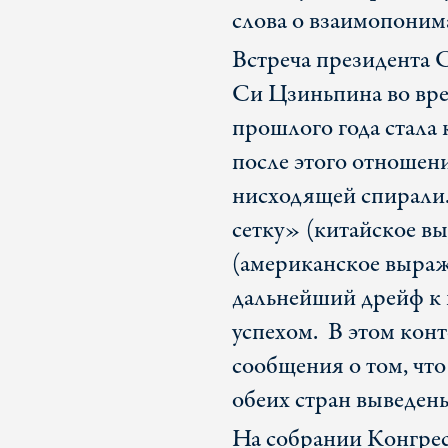
слова о взаимопоним
Встреча президента
Си Цзиньпина во вре
прошлого года стала
после этого отношени
нисходящей спирали
сетку» (китайское в
(американское выраж
дальнейший дрейф к 
успехом. В этом кон
сообщения о том, чт
обеих стран выведены
На собрании Конгре