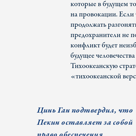
которые в будущем т
на провокации. Если
продолжать разгонят
предохранители не по
конфликт будет неиз
будущее человечества
Тихоокеанскую стра
«тихоокеанской ве
Цинь Ган подтвердил, что
Пекин оставляет за собой
право обеспечения