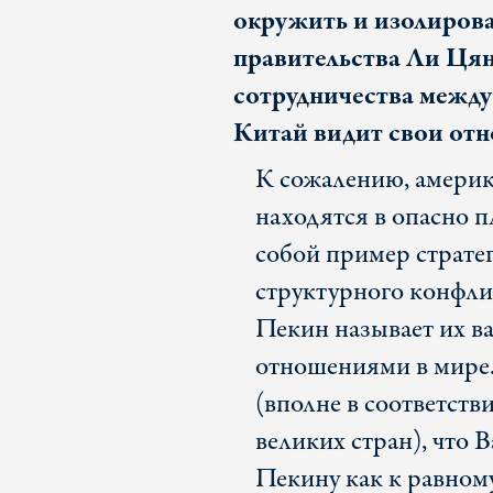
окружить и изолирова
правительства Ли Цян,
сотрудничества межд
Китай видит свои от
К сожалению, амери
находятся в опасно 
собой пример страте
структурного конфли
Пекин называет их 
отношениями в мире.
(вполне в соответств
великих стран), что 
Пекину как к равном