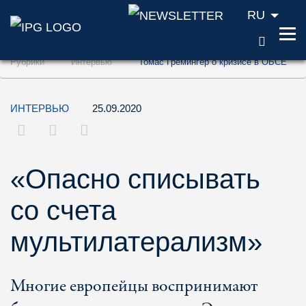
RU
ПОИС
Перейти к содержанию (ключ доступа '1'
Рубрики
Интервью
Томас Гремингер о кризисе в ОБСЕ
Перейти к поиску (ключ доступа '2')
Перейти к навигации (ключ доступа '3')
ИНТЕРВЬЮ
25.09.2020
«Опасно списывать
со счета
мультилатерализм»
Многие европейцы воспринимают