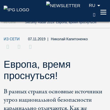
RU
ПОИС
Перейти к содержанию (ключ доступа '1'
Из Сети
Security Radar 2019: Европа, время проснуться!
Перейти к поиску (ключ доступа '2')
Перейти к навигации (ключ доступа '3')
ИЗ СЕТИ
07.11.2019
|
Николай Капитоненко
Европа, время
проснуться!
В разных странах основные источники
угроз национальной безопасности
кардинально отличаются. Как же