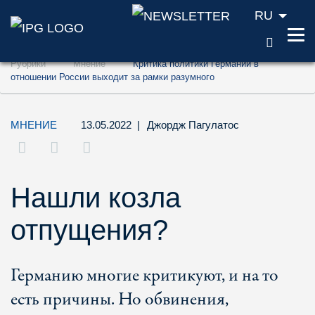
RU
ПОИС
Перейти к содержанию (ключ доступа '1'
Рубрики
Мнение
Критика политики Германии в
Перейти к поиску (ключ доступа '2')
отношении России выходит за рамки разумного
Перейти к навигации (ключ доступа '3')
МНЕНИЕ
13.05.2022
|
Джордж Пагулатос
Нашли козла
отпущения?
Германию многие критикуют, и на то
есть причины. Но обвинения,