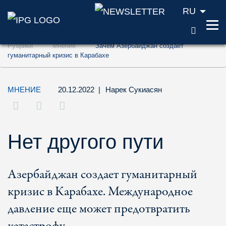
RU
ПОИС
Перейти к содержанию (ключ доступа '1'
Рубрики
Мнение
Зачем Азербайджан создает
Перейти к поиску (ключ доступа '2')
гуманитарный кризис в Карабахе
Перейти к навигации (ключ доступа '3')
МНЕНИЕ
20.12.2022
|
Нарек Сукиасян
Нет другого пути
Азербайджан создает гуманитарный
кризис в Карабахе. Международное
давление еще может предотвратить