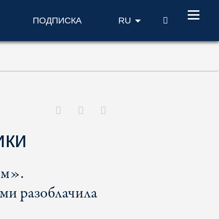
ПОИСК
ПОДПИСКА
RU
ики
ем».
ми разоблачила