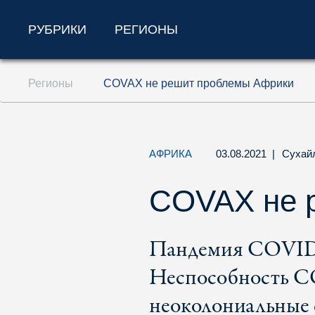
РУБРИКИ
РЕГИОНЫ
Перейти к содержанию (ключ доступа '1'
Регионы
COVAX не решит проблемы Африки
Перейти к поиску (ключ доступа '2')
Перейти к навигации (ключ доступа '3')
АФРИКА
03.08.2021
|
Сухай
COVAX не 
Пандемия COVID-
Неспособность C
неоколониальные 