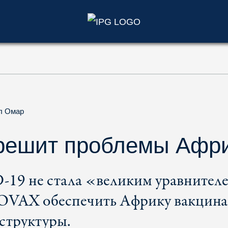
)
л Омар
решит проблемы Афр
19 не стала «великим уравнител
OVAX обеспечить Африку вакцина
структуры.