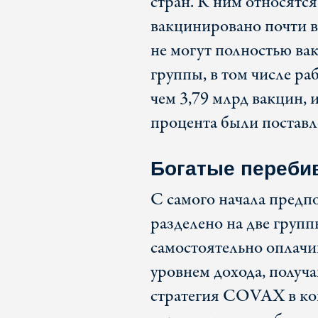
стран. К ним относятся 
вакцинировано почти вс
не могут полностью ва
группы, в том числе ра
чем 3,79 млрд вакцин, 
процента были постав
Богатые переби
С самого начала пред
разделено на две групп
самостоятельно оплачи
уровнем дохода, получ
стратегия COVAX в ко