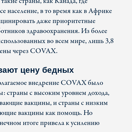
такие страны, как Канада, где
е население, в то время как в Африке
кцинировать даже приоритетные
ботников здравоохранения. Из более
использованных во всем мире, лишь 3,8
лены через COVAX.
вают цену бедных
полагаемое внедрение COVAX было
ы: страны с высоким уровнем дохода,
вающие вакцины, и страны с низким
ающие вакцины как помощь. Но
нечном итоге привела к усилению