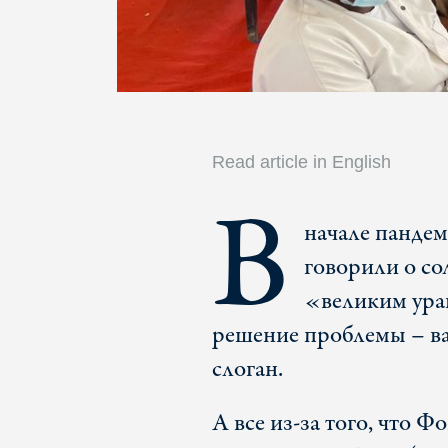
Read article in English
В
начале панде
говорили о со
«великим урав
решение проблемы – вак
слоган.
А все из-за того, что 