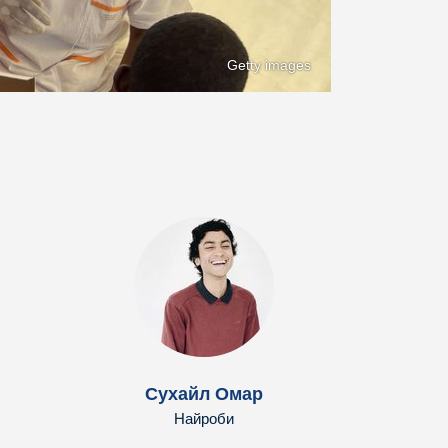
Getty images
Сухайл Омар
Найроби