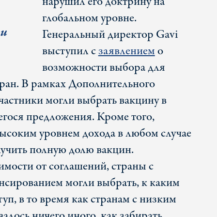
нарушил его доктрину на
глобальном уровне.
ми
Генеральный директор Gavi
выступил с
заявлением
о
возможности выбора для
ран. В рамках Дополнительного
участники могли выбрать вакцину в
гося предложения. Кроме того,
высоким уровнем дохода в любом случае
учить полную долю вакцин.
имости от соглашений, страны с
нсированием могли выбрать, к каким
уп, в то время как странам с низким
валось ничего иного, как забирать