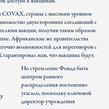
ом доступе к вакцинам.
з COVAX, страны с высоким уровнем
множество двухсторонних соглашений с
елями вакцин, получив таким образом
упке. Африканские же правительства
таточно возможностей для переговоров с
арантировал нам, что вакцины будут.
Но стремление Фонда быть
центром равного
распределения постепенно
угасало, поскольку ключевой
у
директор учреждения