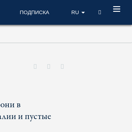
ПОИСК
ПОДПИСКА
RU
 они в
алии и пустые