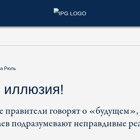
)
на Рюль
 иллюзия!
е правители говорят о «будущем»,
аев подразумевают неправдивые ре