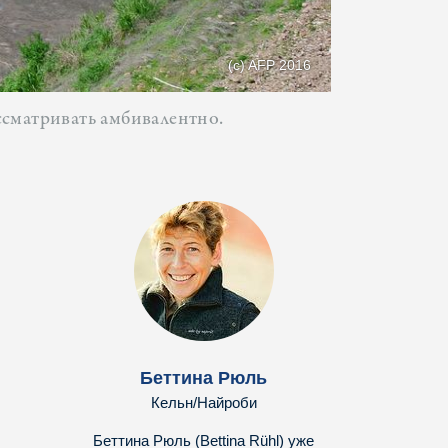
(c) AFP 2016
ссматривать амбивалентно.
Беттина Рюль
Кельн/Найроби
Беттина Рюль (Bettina Rühl) уже