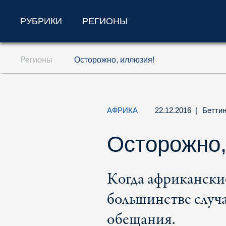
РУБРИКИ
РЕГИОНЫ
Перейти к содержанию (ключ доступа '1'
Регионы
Осторожно, иллюзия!
Перейти к поиску (ключ доступа '2')
Перейти к навигации (ключ доступа '3')
АФРИКА
22.12.2016
|
Бетти
Осторожно,
Когда африкански
большинстве случ
обещания.