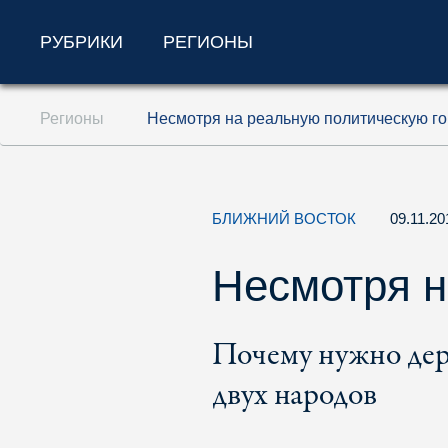
РУБРИКИ
РЕГИОНЫ
Перейти к содержанию (ключ доступа '1'
Регионы
Несмотря на реальную политическую го
Перейти к поиску (ключ доступа '2')
Перейти к навигации (ключ доступа '3')
БЛИЖНИЙ ВОСТОК
09.11.2
Несмотря н
Почему нужно держ
двух народов