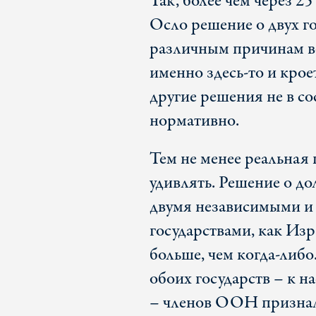
Так, более чем через 2
Осло решение о двух го
различным причинам в
именно здесь-то и кро
другие решения не в со
нормативно.
Тем не менее реальная 
удивлять. Решение о д
двумя независимыми и
государствами, как Изр
больше, чем когда-либ
обоих государств – к 
– членов ООН признал