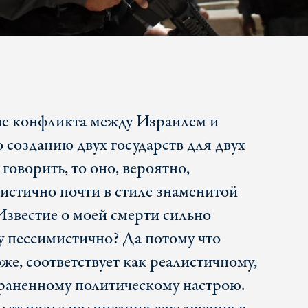
ие конфликта между Израилем и
 созданию двух государств для двух
говорить, то оно, вероятно,
истично почти в стиле знаменитой
звестие о моей смерти сильно
 пессимистично? Да потому что
оже, соответствует как реалистичному,
раненному политическому настрою.