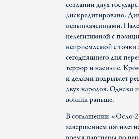
создании двух государс
дискредитировано. Див
невыплаченными. Пале
нелегитимной с позици
неприемлемой с точки 
сегодняшнего дня пер
террор и насилие. Кро
и делами подрывает реш
двух народов. Однако 
возник раньше.
В соглашении «Осло-2»
завершением пятилетне
время партнеры по пер