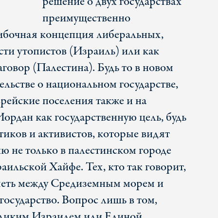
решение о двух государствах
преимущественно
ибочная концепция либеральных,
сти утопистов (Израиль) или как
говор (Палестина). Будь то в новом
ельстве о национальном государстве,
врейские поселения также и на
ордан как государственную цель, будь
тиков и активистов, которые видят
 не только в палестинском городе
аильской Хайфе. Тех, кто так говорит,
меть между Средиземным морем и
государство. Вопрос лишь в том,
еликим Израилем или Единой