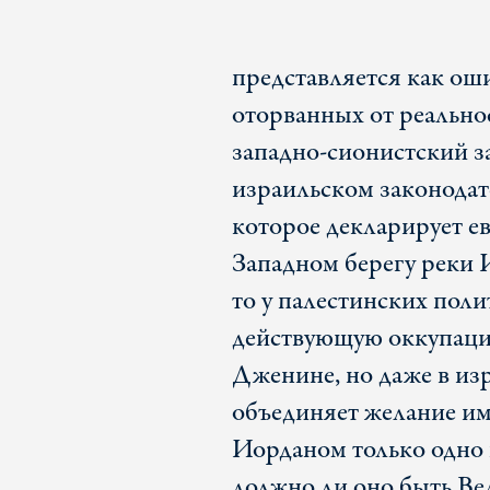
представляется как ош
оторванных от реально
западно-сионистский за
израильском законодат
которое декларирует е
Западном берегу реки И
то у палестинских поли
действующую оккупацию
Дженине, но даже в изр
объединяет желание и
Иорданом только одно 
должно ли оно быть В