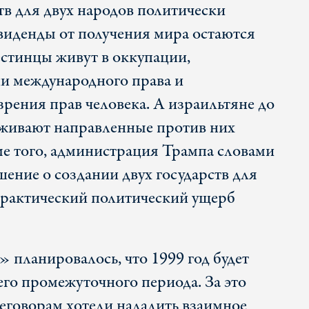
тв для двух народов политически
иденды от получения мира остаются
стинцы живут в оккупации,
и международного права и
зрения прав человека. А израильтяне до
еживают направленные против них
ме того, администрация Трампа словами
ение о создании двух государств для
практический политический ущерб
 планировалось, что 1999 год будет
го промежуточного периода. За это
еговорам хотели наладить взаимное