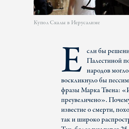
Купол Скалы в Иерусалиме
Е
сли бы решен
Палестиной по
народов могло 
воскликнуло бы пессим
фразы Марка Твена: «И
преувеличено». Почему
известие о смерти, пох
так и широко распрост