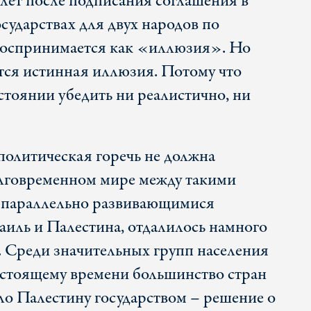
5 лет после подписания соглашения в
сударствах для двух народов по
оспринимается как «иллюзия». Но
ется истинная иллюзия. Потому что
стоянии убедить ни реалистично, ни
политическая горечь не должна
олговременном мире между такими
 параллельно развивающимися
аиль и Палестина, отдалилось намного
о. Среди значительных групп населения
настоящему времени большинство стран
о Палестину государством – решение о