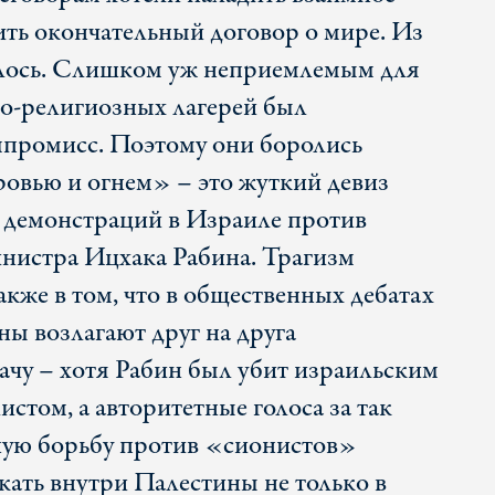
ить окончательный договор о мире. Из
илось. Слишком уж неприемлемым для
о-религиозных лагерей был
мпромисс. Поэтому они боролись
овью и огнем» – это жуткий девиз
 демонстраций в Израиле против
нистра Ицхака Рабина. Трагизм
кже в том, что в общественных дебатах
ны возлагают друг на друга
дачу – хотя Рабин был убит израильским
стом, а авторитетные голоса за так
ую борьбу против «сионистов»
кать внутри Палестины не только в