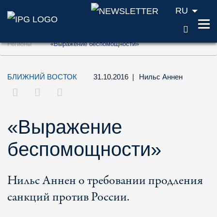
RU
ПОИС
Перейти к содержанию (ключ доступа '1'
Регионы
«Выражение беспомощности»
Перейти к поиску (ключ доступа '2')
Перейти к навигации (ключ доступа '3')
БЛИЖНИЙ ВОСТОК
31.10.2016
|
Нильс Аннен
«Выражение
беспомощности»
Нильс Аннен о требовании продления
санкций против России.