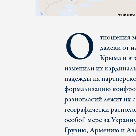
О
тношения м
далеки от и
Крыма и вт
изменили их кардиналь
надежды на партнерско
формализацию конфрон
разногласий лежит их 
географически располо
особой мере за Украину
Грузию, Армению и Азе