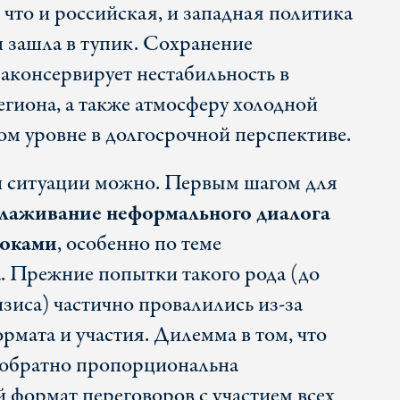
 что и российская, и западная политика
н зашла в тупик. Сохранение
законсервирует нестабильность в
егиона, а также атмосферу холодной
м уровне в долгосрочной перспективе.
й ситуации можно. Первым шагом для
лаживание неформального диалога
роками
, особенно по теме
. Прежние попытки такого рода (до
зиса) частично провалились из-за
рмата и участия. Дилемма в том, что
 обратно пропорциональна
 формат переговоров с участием всех