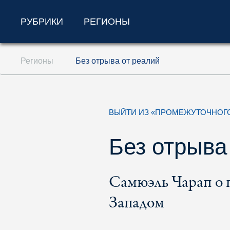
РУБРИКИ
РЕГИОНЫ
Перейти к содержанию (ключ доступа '1'
Регионы
Без отрыва от реалий
Перейти к поиску (ключ доступа '2')
Перейти к навигации (ключ доступа '3')
ВЫЙТИ ИЗ «ПРОМЕЖУТОЧНОГ
Без отрыва
Самюэль Чарап о 
Западом