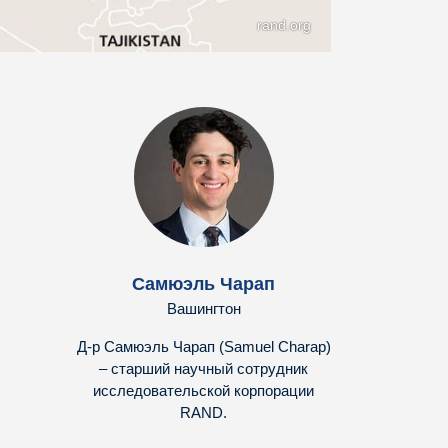
rand.org
Самюэль Чарап
Вашингтон
Д-р Самюэль Чарап (Samuel Charap)
– старший научный сотрудник
исследовательской корпорации
RAND.