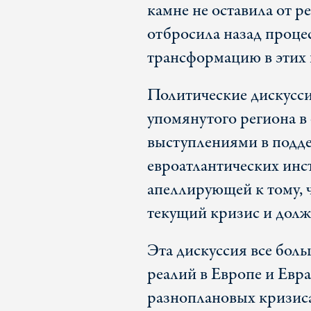
камне не оставила от р
отбросила назад проц
трансформацию в этих 
Политические дискусси
упомянутого региона в
выступлениями в подд
евроатлантических инст
апеллирующей к тому,
текущий кризис и долж
Эта дискуссия все бол
реалий в Европе и Евр
разноплановых кризи