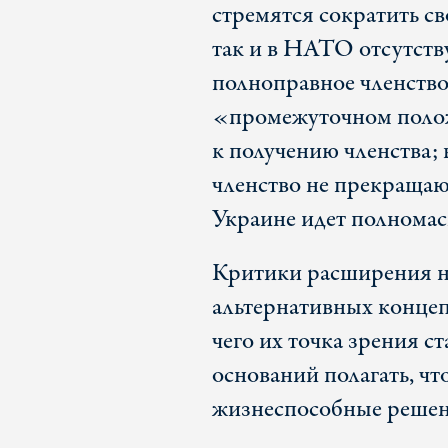
стремятся сократить св
так и в НАТО отсутств
полноправное членство
«промежуточном положе
к получению членства; 
членство не прекращаю
Украине идет полномас
Критики расширения н
альтернативных концеп
чего их точка зрения с
оснований полагать, ч
жизнеспособные решен