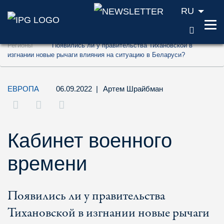
RU
ПОИС
Перейти к содержанию (ключ доступа '1'
Регионы
Появились ли у правительства Тихановской в
Перейти к поиску (ключ доступа '2')
изгнании новые рычаги влияния на ситуацию в Беларуси?
Перейти к навигации (ключ доступа '3')
ЕВРОПА
06.09.2022
|
Артем Шрайбман
Кабинет военного
времени
Появились ли у правительства
Тихановской в изгнании новые рычаги