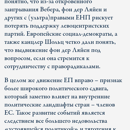
понятно, что из-за откровенного
заигрывания Вебера, фон дер Ляйен и
других с (ультра)правыми ЕНП рискует
потерять поддержку левоцентристских
партий. Европейские социал-демократы, а
также канцлер Шольц четко дали понять,
что выдвижение фон дер Ляйен под
вопросом, если она стремится к
сотрудничеству с праворадикалами.
В целом же движение ЕП вправо – признак
более широкого политического сдвига,
который заметно влияет на внутренние
политические ландшафты стран – членов
ЕС. Такое развитие событий является
следствием все большего недовольства
«устоявшейся политикой» и тяготения к