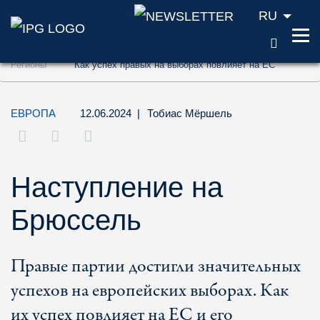
RU
ПОИС
Перейти к содержанию (ключ доступа '1'
Регионы
Как успех правых на выборах повлияет на ЕС
Перейти к поиску (ключ доступа '2')
Перейти к навигации (ключ доступа '3')
ЕВРОПА
12.06.2024
|
Тобиас Мёршель
Наступление на
Брюссель
Правые партии достигли значительных
успехов на европейских выборах. Как
их успех повлияет на ЕС и его