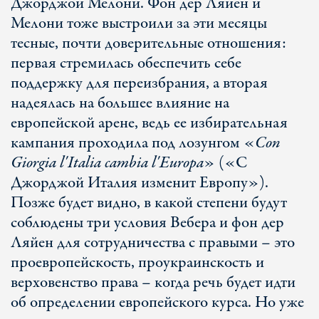
Джорджой Мелони. Фон дер Ляйен и
Мелони тоже выстроили за эти месяцы
тесные, почти доверительные отношения:
первая стремилась обеспечить себе
поддержку для переизбрания, а вторая
надеялась на большее влияние на
европейской арене, ведь ее избирательная
кампания проходила под лозунгом «
Con
Giorgia l'Italia cambia l'Europa
» («С
Джорджой Италия изменит Европу»).
Позже будет видно, в какой степени будут
соблюдены три условия Вебера и фон дер
Ляйен для сотрудничества с правыми – это
проевропейскость, проукраинскость и
верховенство права – когда речь будет идти
об определении европейского курса. Но уже