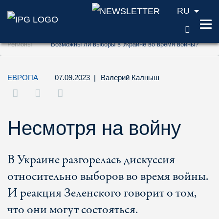
RU
ПОИС
Перейти к содержанию (ключ доступа '1'
Регионы
Возможны ли выборы в Украине во время войны?
Перейти к поиску (ключ доступа '2')
Перейти к навигации (ключ доступа '3')
ЕВРОПА
07.09.2023
|
Валерий Калныш
Несмотря на войну
В Украине разгорелась дискуссия
относительно выборов во время войны.
И реакция Зеленского говорит о том,
что они могут состояться.