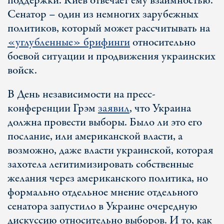
поддержки. Киев отвечает ему взаимностью.
Сенатор – один из немногих зарубежных
политиков, который может рассчитывать на
«углубленные» брифинги
относительно
боевой ситуации и продвижения украинских
войск.
В День независимости на пресс-
конференции Грэм
заявил
, что Украина
должна провести выборы. Было ли это его
послание, или американской власти, а
возможно, даже власти украинской, которая
захотела легитимизировать собственные
желания через американского политика, но
формально отдельное мнение отдельного
сенатора запустило в Украине очередную
дискуссию относительно выборов. И то, как