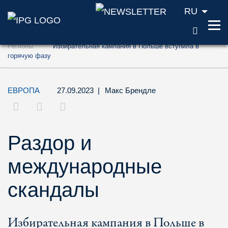
RU
ПОИС
Перейти к содержанию (ключ доступа '1'
Регионы
Избирательная кампания в Польше вступила в
Перейти к поиску (ключ доступа '2')
горячую фазу
Перейти к навигации (ключ доступа '3')
ЕВРОПА
27.09.2023
|
Макс Брендле
Раздор и
международные
скандалы
Избирательная кампания в Польше в