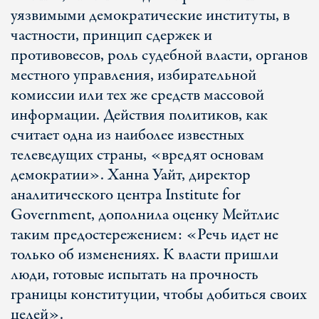
уязвимыми демократические институты, в
частности, принцип сдержек и
противовесов, роль судебной власти, органов
местного управления, избирательной
комиссии или тех же средств массовой
информации. Действия политиков, как
считает одна из наиболее известных
телеведущих страны, «вредят основам
демократии». Ханна Уайт, директор
аналитического центра Institute for
Government, дополнила оценку Мейтлис
таким предостережением: «Речь идет не
только об изменениях. К власти пришли
люди, готовые испытать на прочность
границы конституции, чтобы добиться своих
целей».