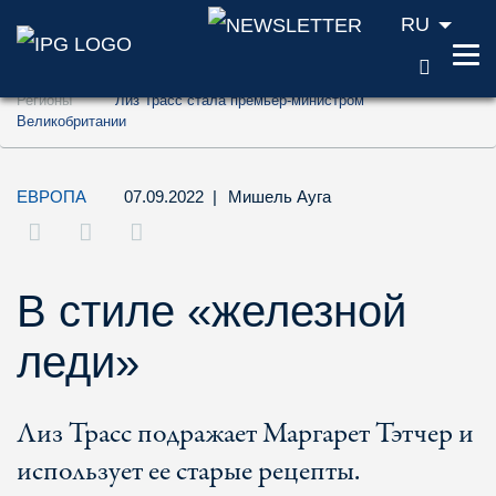
RU
ПОИС
Перейти к содержанию (ключ доступа '1'
Регионы
Лиз Трасс стала премьер-министром
Перейти к поиску (ключ доступа '2')
Великобритании
Перейти к навигации (ключ доступа '3')
ЕВРОПА
07.09.2022
|
Мишель Ауга
В стиле «железной
леди»
Лиз Трасс подражает Маргарет Тэтчер и
использует ее старые рецепты.