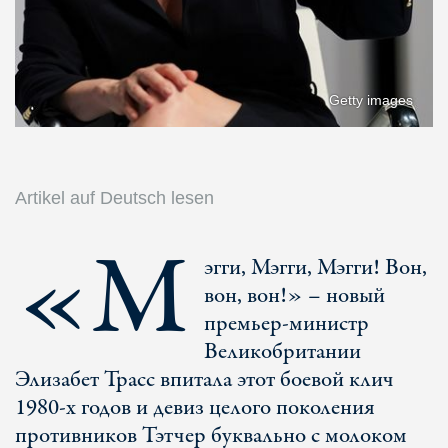
Getty images
Artikel auf Deutsch lesen
«М
эгги, Мэгги, Мэгги! Вон,
вон, вон!» – новый
премьер-министр
Великобритании
Элизабет Трасс впитала этот боевой клич
1980-х годов и девиз целого поколения
противников Тэтчер буквально с молоком