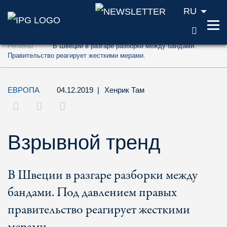
RU
ПОИС
Перейти к содержанию (ключ доступа '1'
Регионы
В Швеции в разгаре разборки между бандами.
Перейти к поиску (ключ доступа '2')
Правительство реагирует жесткими мерами.
Перейти к навигации (ключ доступа '3')
ЕВРОПА
04.12.2019
|
Хенрик Там
Взрывной тренд
В Швеции в разгаре разборки между
бандами. Под давлением правых
правительство реагирует жесткими