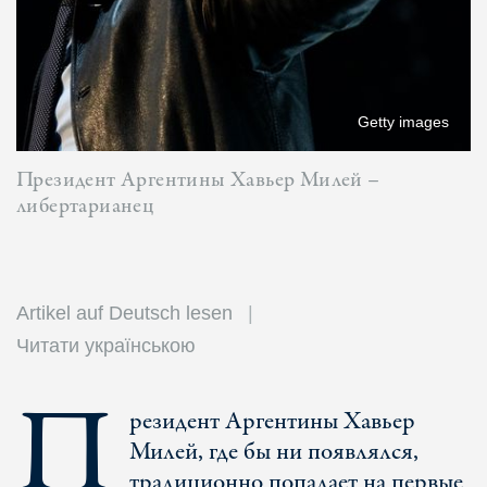
Getty images
Президент Аргентины Хавьер Милей –
либертарианец
Artikel auf Deutsch lesen
Читати українською
П
резидент Аргентины Хавьер
Милей, где бы ни появлялся,
традиционно попадает на первые