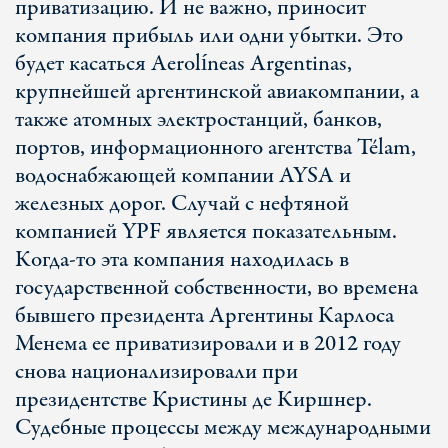
приватизацию. И не важно, приносит
компания прибыль или одни убытки. Это
будет касаться Aerolíneas Argentinas,
крупнейшей аргентинской авиакомпании, а
также атомных электростанций, банков,
портов, информационного агентства Télam,
водоснабжающей компании AYSA и
железных дорог. Случай с нефтяной
компанией YPF является показательным.
Когда-то эта компания находилась в
государственной собственности, во времена
бывшего президента Аргентины Карлоса
Менема ее приватизировали и в 2012 году
снова национализировали при
президентстве Кристины де Киршнер.
Судебные процессы между международными