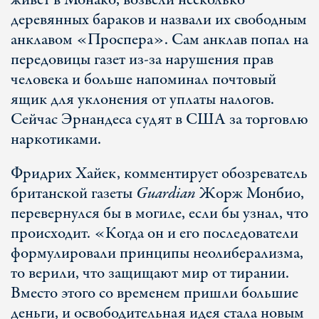
живет в Монако, возвели несколько
деревянных бараков и назвали их свободным
анклавом «Проспера». Сам анклав попал на
передовицы газет из-за нарушения прав
человека и больше напоминал почтовый
ящик для уклонения от уплаты налогов.
Сейчас Эрнандеса судят в США за торговлю
наркотиками.
Фридрих Хайек, комментирует обозреватель
британской газеты
Guardian
Жорж Монбио,
перевернулся бы в могиле, если бы узнал, что
происходит. «Когда он и его последователи
формулировали принципы неолиберализма,
то верили, что защищают мир от тирании.
Вместо этого со временем пришли большие
деньги, и освободительная идея стала новым