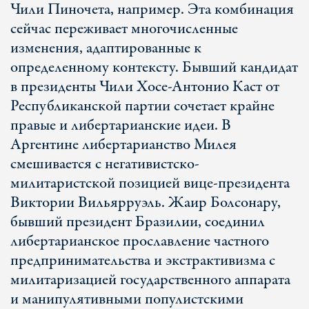
Чили Пиночета, например. Эта комбинация
сейчас переживает многочисленные
изменения, адаптированные к
определенному контексту. Бывший кандидат
в президенты Чили Хосе-Антонио Каст от
Республиканской партии сочетает крайне
правые и либертарианские идеи. В
Аргентине либертарианство Милея
смешивается с негативистско-
милитаристской позицией вице-президента
Виктории Вильярруэль. Жаир Болсонару,
бывший президент Бразилии, соединил
либертарианское прославление частного
предпринимательства и экстрактивизма с
милитаризацией государственного аппарата
и манипулятивными популистскими