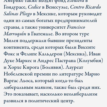
Америке также входят фонд
Eléutera
в
Гондурасе,
Cedice
в Венесуэле,
Centro Ricardo
Salinas Pliego
в Мексике, которым руководит
один из самых богатых предпринимателей
страны, а также университет
Francisco
Marroquín
в Гватемале. Во втором туре
Милея поддержали бывшие президенты
континента, среди которых были Висенте
Фокс и Фелипе Кальдерон (Мексика), Иван
Дуке Маркес и Андрес Пастрана (Колумбия)
и Хорхе Кирога (Боливия). Лауреат
Нобелевской премии по литературе Марио
Варгас Льоса, который когда-то был
либеральным маяком, также был среди них.
Это показывает, насколько неолиберализм
развился в политический центр.