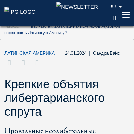
RU
ПОИС
Перейти к содержанию (ключ доступа '1'
Регионы
Как сеть либертарианских институтов стремится
Перейти к поиску (ключ доступа '2')
перестроить Латинскую Америку?
Перейти к навигации (ключ доступа '3')
ЛАТИНСКАЯ АМЕРИКА
24.01.2024
|
Сандра Вайс
Крепкие объятия
либертарианского
спрута
Провальные неолиберальные