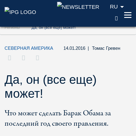
RU
ПОИС
Перейти к содержанию (ключ доступа '1'
Регионы
Да, он (все еще) может!
Перейти к поиску (ключ доступа '2')
Перейти к навигации (ключ доступа '3')
СЕВЕРНАЯ АМЕРИКА
14.01.2016
|
Томас Гревен
Да, он (все еще)
может!
Что может сделать Барак Обама за
последний год своего правления.