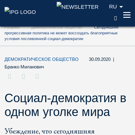
RU
ПОИС
Перейти к содержанию (ключ доступа '1'
Рубрики
Демократическое общество
Cегодняшняя
Перейти к поиску (ключ доступа '2')
прогрессивная политика не может воссоздать благоприятные
условия послевоенной социал-демократии
Перейти к навигации (ключ доступа '3')
ДЕМОКРАТИЧЕСКОЕ ОБЩЕСТВО
30.09.2020
|
Бранко Миланович
Социал-демократия в
одном уголке мира
Убеждение, что сегодняшняя