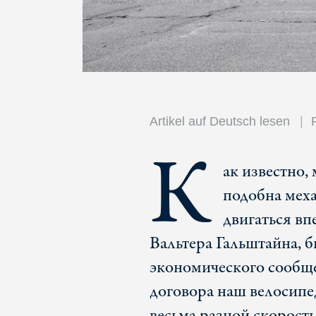
Artikel auf Deutsch lesen
К
ак известно,
подобна меха
двигаться впе
Вальтера Гальштайна, 
экономического сообще
договора наш велосипе
весьма разной скорость