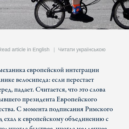
Read article in English
Читати українською
 механика европейской интеграции
нике велосипеда: если перестает
ред, падает. Считается, что это слова
бывшего президента Европейского
ства. С момента подписания Римского
д ехал к европейскому объединению с
ю: иногда быстрее, иногда медленнее.