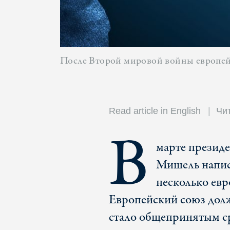
После Второй мировой войны европейцы
Read article in English
Чи
В
марте презид
Мишель напи
несколько евр
Европейский союз долж
стало общепринятым ср