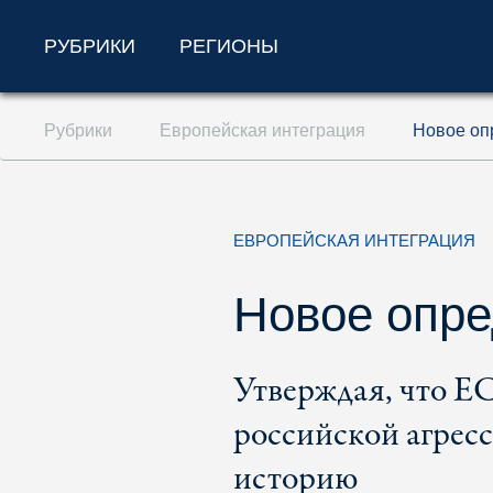
РУБРИКИ
РЕГИОНЫ
Перейти к содержанию (ключ доступа '1'
Рубрики
Европейская интеграция
Новое оп
Перейти к поиску (ключ доступа '2')
Перейти к навигации (ключ доступа '3')
ЕВРОПЕЙСКАЯ ИНТЕГРАЦИЯ
Новое опр
Утверждая, что Е
российской агрес
историю