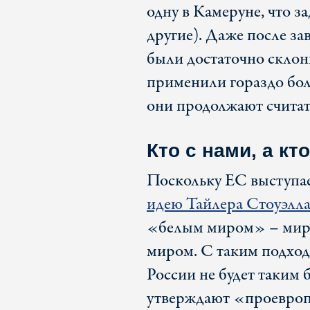
одну в Камеруне, что 
другие). Даже после з
были достаточно скло
применили гораздо боль
они продолжают счита
Кто с нами, а кт
Поскольку ЕС выступает
идею Тайлера Стоуэлла
«белым миром» – миром
миром. С таким подход
России не будет таким
утверждают «проевроп