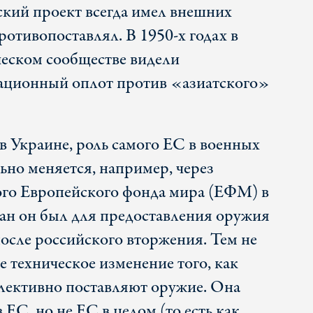
ский проект всегда имел внешних
ротивопоставлял. В 1950-х годах в
еском сообществе видели
ационный оплот против «азиатского»
в Украине, роль самого ЕС в военных
ьно меняется, например, через
ого Европейского фонда мира (ЕФМ) в
ван он был для предоставления оружия
после российского вторжения. Тем не
 техническое изменение того, как
лективно поставляют оружие. Она
 ЕС, но не ЕС в целом (то есть как