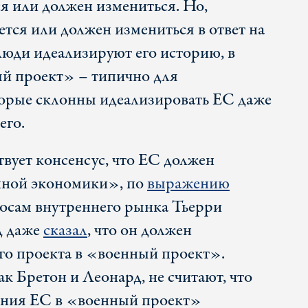
я или должен измениться. Но,
тся или должен измениться в ответ на
люди идеализируют его историю, в
й проект» – типично для
орые склонны идеализировать ЕС даже
его.
твует консенсус, что ЕС должен
нной экономики», по
выражению
осам внутреннего рынка Тьерри
д даже
сказал
, что он должен
го проекта в «военный проект».
ак Бретон и Леонард, не считают, что
щения ЕС в «военный проект»