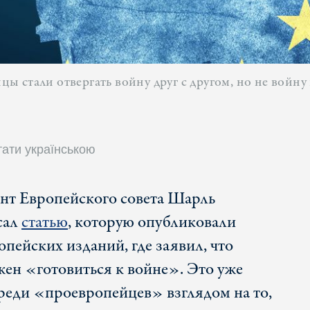
 стали отвергать войну друг с другом, но не войну
тати українською
ент Европейского совета Шарль
сал
статью
, которую опубликовали
опейских изданий, где заявил, что
ен «готовиться к войне». Это уже
еди «проевропейцев» взглядом на то,