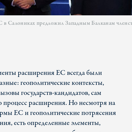
 ЕС в Салониках предложил Западным Балканам членс
менты расширения ЕС всегда были
азные: геополитические контексты,
ызовы государств-кандидатов, сам
о процесс расширения. Но несмотря на
ормы ЕС и геополитические потрясения
ния, есть определенные элементы,