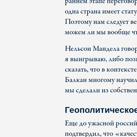
раннем этапе перегово
одна страна имеет стат
Поэтому нам следует ве
можем ли мы вообще чт
Нельсон Мандела гово
я выигрываю, либо поз
сказать, что в контек
Балкан многому научил
мы сделали из собствен
Геополитическо
Еще до ужасной росси
подтвердил, что «каче