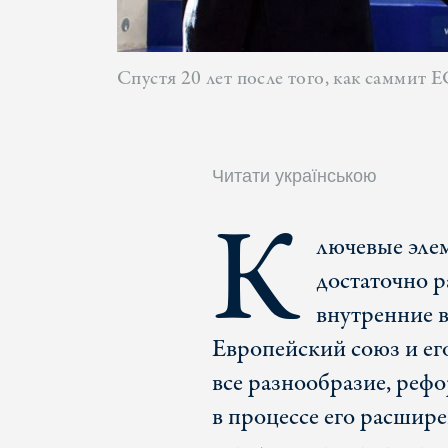
Спустя 20 лет после того, как саммит
Читати українською
К
лючевые эле
достаточно р
внутренние в
Европейский союз и ег
все разнообразие, реф
в процессе его расшире