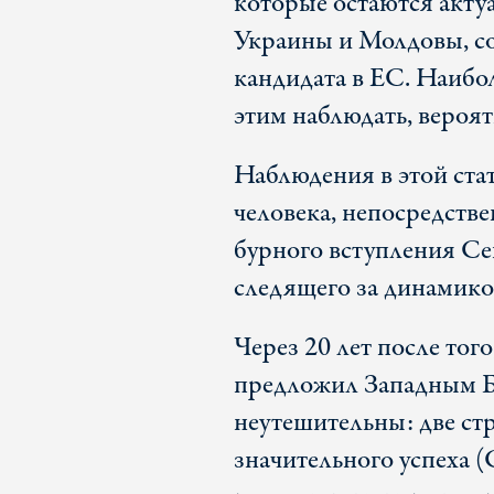
которые остаются акту
Украины и Молдовы, со
кандидата в ЕС. Наибо
этим наблюдать, вероя
Наблюдения в этой стат
человека, непосредстве
бурного вступления С
следящего за динамико
Через 20 лет после тог
предложил Западным Ба
неутешительны: две ст
значительного успеха (