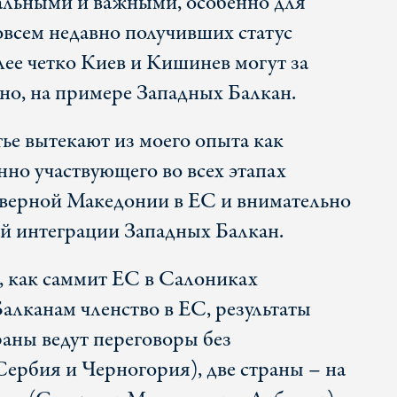
альными и важными, особенно для
всем недавно получивших статус
лее четко Киев и Кишинев могут за
тно, на примере Западных Балкан.
ье вытекают из моего опыта как
нно участвующего во всех этапах
еверной Македонии в ЕС и внимательно
й интеграции Западных Балкан.
о, как саммит ЕС в Салониках
лканам членство в ЕС, результаты
раны ведут переговоры без
Сербия и Черногория), две страны – на