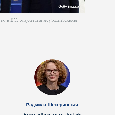
Getty images
тво в ЕС, результаты неутешительны
Радмила Шекеринская
Радмила Шекеринская (Radmila