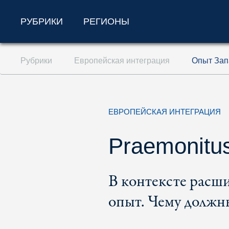
РУБРИКИ
РЕГИОНЫ
Перейти к содержанию (ключ доступа '1'
Рубрики
Европейская интеграция
Опыт Зап
Перейти к поиску (ключ доступа '2')
Перейти к навигации (ключ доступа '3')
ЕВРОПЕЙСКАЯ ИНТЕГРАЦИЯ
Praemonitus
В контексте расш
опыт. Чему должны