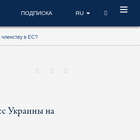
ПОИСК
ПОДПИСКА
RU
к членству в ЕС?
сс Украины на