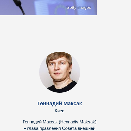
Getty images
Геннадий Максак
Киев
Геннадий Максак (Hennadiy Maksak)
– глава правления Совета внешней