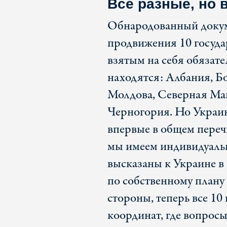
Все разные, но 
Обнародованный докум
продвижения 10 госуда
взятым на себя обязате
находятся: Албания, Бо
Молдова, Северная Мак
Черногория. Но Украин
впервые в общем перечн
мы имеем индивидуальн
высказаны к Украине в
по собственному плану
стороны, теперь все 10
координат, где вопрос