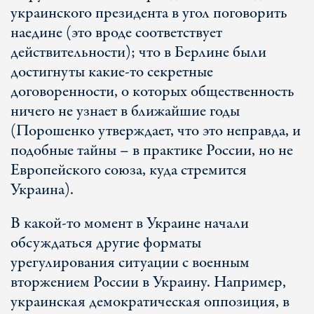
украинского президента в угол поговорить
наедине (это вроде соответствует
действительности); что в Берлине были
достигнуты какие-то секретные
договоренности, о которых общественность
ничего не узнает в ближайшие годы
(Порошенко утверждает, что это неправда, и
подобные тайны – в практике России, но не
Европейского союза, куда стремится
Украина).
В какой-то момент в Украине начали
обсуждаться другие форматы
урегулирования ситуации с военным
вторжением России в Украину. Например,
украинская демократическая оппозиция, в