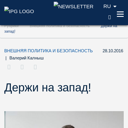
RU
ПОИС
Перейти к содержанию (ключ доступа '1'
Рубрики
Внешняя политика и безопасность
Держи на
Перейти к поиску (ключ доступа '2')
запад!
Перейти к навигации (ключ доступа '3')
ВНЕШНЯЯ ПОЛИТИКА И БЕЗОПАСНОСТЬ
28.10.2016
|
Валерий Калныш
Держи на запад!