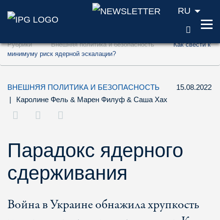
RU
ПОИС
Перейти к содержанию (ключ доступа '1'
Рубрики
Внешняя политика и безопасность
Как свести к
Перейти к поиску (ключ доступа '2')
минимуму риск ядерной эскалации?
Перейти к навигации (ключ доступа '3')
ВНЕШНЯЯ ПОЛИТИКА И БЕЗОПАСНОСТЬ
15.08.2022
|
Каролине Фель
&
Марен Филуф
&
Саша Хах
Парадокс ядерного
сдерживания
Война в Украине обнажила хрупкость