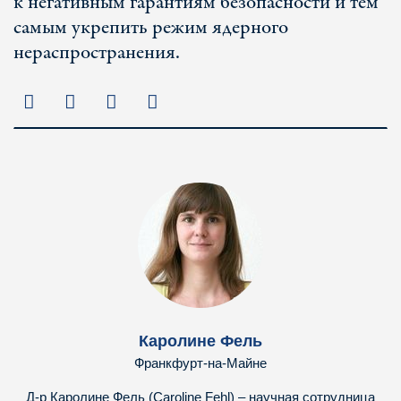
к негативным гарантиям безопасности и тем
самым укрепить режим ядерного
нераспространения.
Каролине Фель
Франкфурт-на-Майне
Д-р Каролине Фель (Caroline Fehl) – научная сотрудница