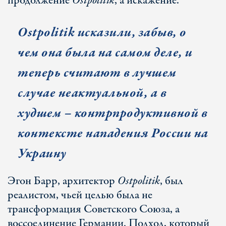
продолжение
Ostpolitik
, а искажение.
Ostpolitik исказили, забыв, о
чем она была на самом деле, и
теперь считают в лучшем
случае неактуальной, а в
худшем – контрпродуктивной в
контексте нападения России на
Украину
Эгон Барр, архитектор
Ostpolitik
, был
реалистом, чьей целью была не
трансформация Советского Союза, а
воссоединение Германии. Подход, который