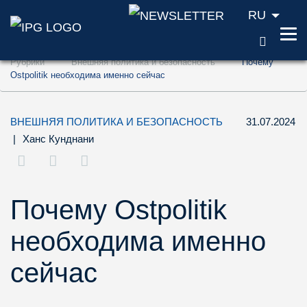
RU
ПОИС
Перейти к содержанию (ключ доступа '1'
Рубрики
Внешняя политика и безопасность
Почему
Перейти к поиску (ключ доступа '2')
Ostpolitik необходима именно сейчас
Перейти к навигации (ключ доступа '3')
ВНЕШНЯЯ ПОЛИТИКА И БЕЗОПАСНОСТЬ
31.07.2024
|
Ханс Кунднани
Почему Ostpolitik
необходима именно
сейчас