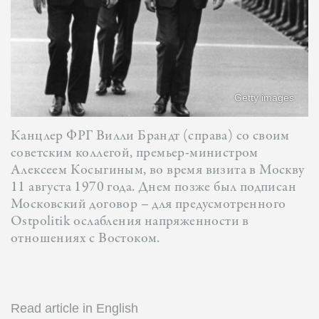
Getty images
Канцлер ФРГ Вилли Брандт (справа) со своим
советским коллегой, премьер-министром
Алексеем Косыгиным, во время визита в Москву
11 августа 1970 года. Днем позже был подписан
Московский договор – для предусмотренного
Ostpolitik ослабления напряженности в
отношениях с Востоком.
Read article in English