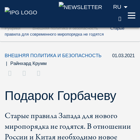
RU
ПОИС
Перейти к содержанию (ключ доступа '1'
Рубрики
Внешняя политика и безопасность
Старые
Перейти к поиску (ключ доступа '2')
правила для современного миропорядка не годятся
Перейти к навигации (ключ доступа '3')
ВНЕШНЯЯ ПОЛИТИКА И БЕЗОПАСНОСТЬ
01.03.2021
|
Райнхард Крумм
Подарок Горбачеву
Старые правила Запада для нового
миропорядка не годятся. В отношении
России и Китая необходимо новое