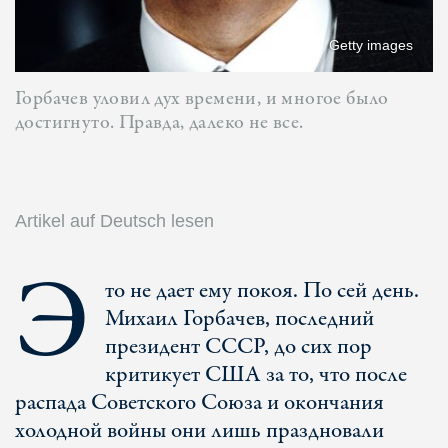
Getty images
Горбачев уловил дух времени, и многое было
достигнуто. Правда, далеко не все.
Artikel auf Deutsch lesen
Э
то не дает ему покоя. По сей день.
Михаил Горбачев, последний
президент СССР, до сих пор
критикует США за то, что после
распада Советского Союза и окончания
холодной войны они лишь праздновали