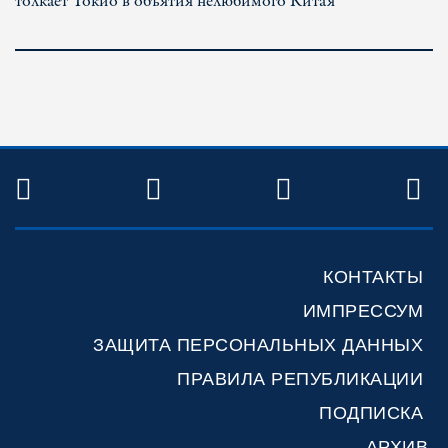
толкает Токио в объятия нелюбимого Китая
TWITTER
FACEBOOK
YOUTUBE
R
КОНТАКТЫ
ИМПРЕССУМ
ЗАЩИТА ПЕРСОНАЛЬНЫХ ДАННЫХ
ПРАВИЛА РЕПУБЛИКАЦИИ
ПОДПИСКА
АРХИВ