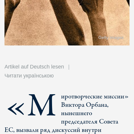
Getty images
Artikel auf Deutsch lesen
Читати українською
«М
иротворческие миссии»
Виктора Орбана,
нынешнего
председателя Совета
ЕС, вызвали ряд дискуссий внутри