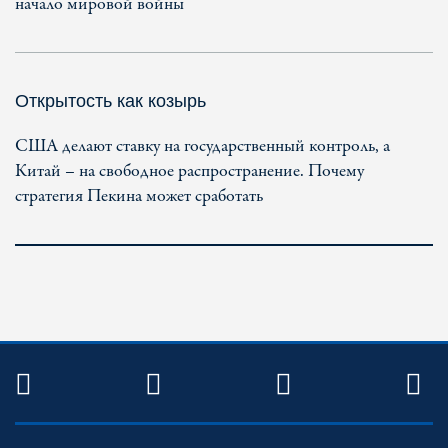
начало мировой войны
Открытость как козырь
США делают ставку на государственный контроль, а
Китай – на свободное распространение. Почему
стратегия Пекина может сработать
TWITTER
FACEBOOK
YOUTUBE
R