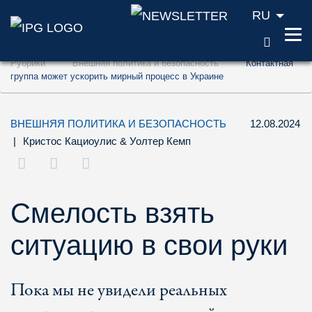
RU
ПОИС
Перейти к содержанию (ключ доступа '1'
Рубрики
Внешняя политика и безопасность
Контактная
Перейти к поиску (ключ доступа '2')
группа может ускорить мирный процесс в Украине
Перейти к навигации (ключ доступа '3')
ВНЕШНЯЯ ПОЛИТИКА И БЕЗОПАСНОСТЬ
12.08.2024
|
Кристос Кациоулис
&
Уолтер Кемп
Смелость взять
ситуацию в свои руки
Пока мы не увидели реальных