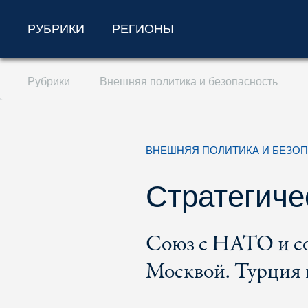
РУБРИКИ
РЕГИОНЫ
Перейти к содержанию (ключ доступа '1'
Рубрики
Внешняя политика и безопасность
Перейти к поиску (ключ доступа '2')
Перейти к навигации (ключ доступа '3')
ВНЕШНЯЯ ПОЛИТИКА И БЕЗО
Стратегиче
Союз с НАТО и сол
Москвой. Турция в