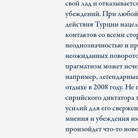
свой лад и отказываетс
убеждений. При любой
действия Турции нацел
контактов со всеми ст
неоднозначностью и пр
неожиданных поворото
прагматизм может исче
например, легендарные
отдыхе в 2008 году. Не
сирийского диктатора
усилий для его сверже
мнения и убеждения име
произойдет что-то ново