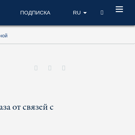
ПОИСК
ПОДПИСКА
RU
иной
за от связей с