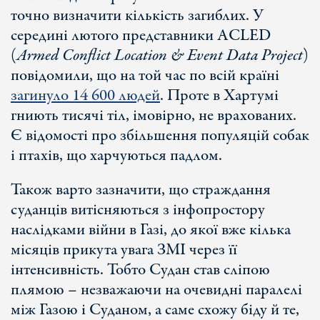
точно визначити кількість загиблих. У
середині лютого представники ACLED
(
Armed Conflict Location & Event Data Project
)
повідомили, що на той час по всій країні
загинуло 14 600 людей
. Проте в Хартумі
гниють тисячі тіл, імовірно, не врахованих.
Є відомості про збільшення популяцій собак
і птахів, що харчуються падлом.
Також варто зазначити, що страждання
суданців витісняються з інфопростору
наслідками війни в Газі, до якої вже кілька
місяців прикута увага ЗМІ через її
інтенсивність. Тобто Судан став сліпою
плямою – незважаючи на очевидні паралелі
між Газою і Суданом, а саме схожу біду й те,