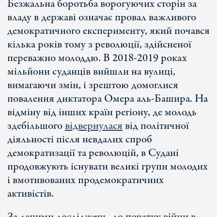
Безжальна боротьба ворогуючих сторін за
владу в державі означає провал важливого
демократичного експерименту, який почався
кілька років тому з революції, здійсненої
переважно молоддю. В 2018-2019 роках
мільйони суданців вийшли на вулиці,
вимагаючи змін, і зрештою домоглися
повалення диктатора Омера аль-Башира. На
відміну від інших країн регіону, де молодь
здебільшого
відвернулася
від політичної
діяльності після невдалих спроб
демократизації та революцій, в Судані
продовжують існувати великі групи молодих
і вмотивованих продемократичних
активістів.