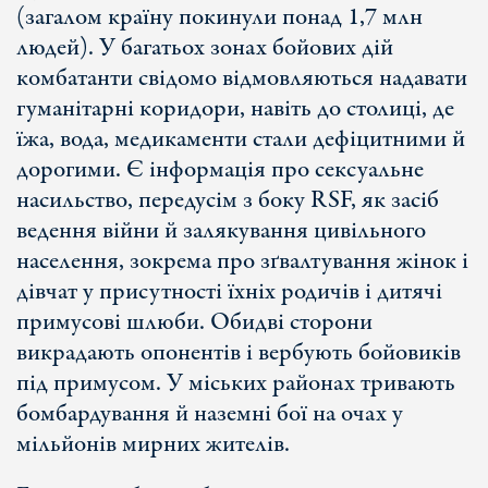
(загалом країну покинули понад 1,7 млн
людей). У багатьох зонах бойових дій
комбатанти свідомо відмовляються надавати
гуманітарні коридори, навіть до столиці, де
їжа, вода, медикаменти стали дефіцитними й
дорогими. Є інформація про сексуальне
насильство, передусім з боку RSF, як засіб
ведення війни й залякування цивільного
населення, зокрема про зґвалтування жінок і
дівчат у присутності їхніх родичів і дитячі
примусові шлюби. Обидві сторони
викрадають опонентів і вербують бойовиків
під примусом. У міських районах тривають
бомбардування й наземні бої на очах у
мільйонів мирних жителів.