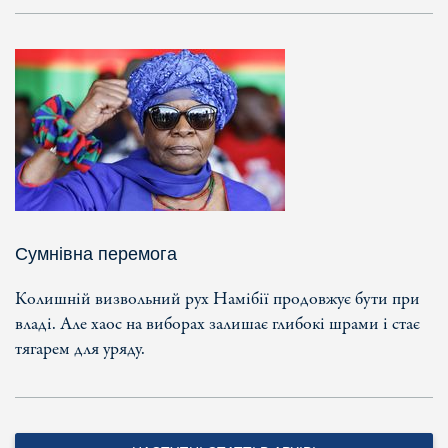
Сумнівна перемога
Колишній визвольний рух Намібії продовжує бути при
владі. Але хаос на виборах залишає глибокі шрами і стає
тягарем для уряду.