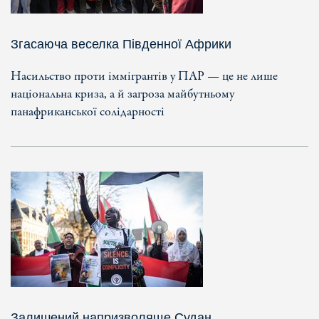
Згасаюча веселка Південної Африки
Насильство проти іммігрантів у ПАР — це не лише
національна криза, а й загроза майбутньому
панафриканської солідарності
Залишений напризволяще Судан