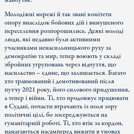
майбутнє.
Молодіжні мережі й так звані комітети
опору внаслідок бойових дій і вимушеного
переселення розпорошились. Деякі молоді
люди, які недавно були активними
учасниками ненасильницького руху за
демократію та мир, тепер воюють у складі
збройних угруповань через відчуття, що
насильство – єдине, що залишається. Багато
хто травмований і демотивований після
путчу 2021 року, його силового придушення,
а тепер і війни. Ті, хто продовжує працювати
в Судані, почасти втрачають із поля зору
політичні цілі, бо зосереджуються на
гуманітарній роботі. Ті, хто втік за кордон,
намагаються насамперед вижити в умовах