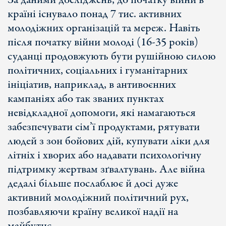
За даними досліджень, до початку війни в
країні існувало понад 7 тис. активних
молодіжних організацій та мереж. Навіть
після початку війни молоді (16-35 років)
суданці продовжують бути рушійною силою
політичних, соціальних і гуманітарних
ініціатив, наприклад, в антивоєнних
кампаніях або так званих пунктах
невідкладної допомоги, які намагаються
забезпечувати сім’ї продуктами, рятувати
людей з зон бойових дій, купувати ліки для
літніх і хворих або надавати психологічну
підтримку жертвам зґвалтувань. Але війна
дедалі більше послаблює й досі дуже
активний молодіжний політичний рух,
позбавляючи країну великої надії на