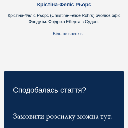
Крістіна-Феліс Рьорс
Крістіна-Феліс Рьорс (Christine-Felice Röhrs) очолює офіс
Фонду ім. Фрідріха Еберта в Судані.
Більше внесків
Сподобалась стаття?
Замовити розсилку можна тут.