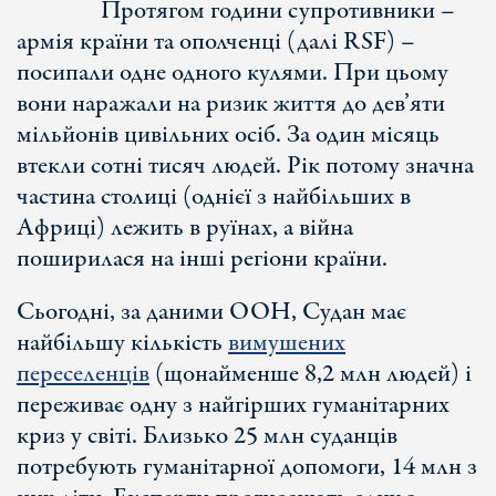
Протягом години супротивники –
армія країни та ополченці (далі RSF) –
посипали одне одного кулями. При цьому
вони наражали на ризик життя до дев’яти
мільйонів цивільних осіб. За один місяць
втекли сотні тисяч людей. Рік потому значна
частина столиці (однієї з найбільших в
Африці) лежить в руїнах, а війна
поширилася на інші регіони країни.
Сьогодні, за даними ООН, Судан має
найбільшу кількість
вимушених
переселенців
(щонайменше 8,2 млн людей) і
переживає одну з найгірших гуманітарних
криз у світі. Близько 25 млн суданців
потребують гуманітарної допомоги, 14 млн з