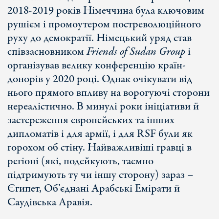
2018-2019 років Німеччина була ключовим
рушієм і промоутером постреволюційного
руху до демократії. Німецький уряд став
співзасновником
Friends of Sudan Group
і
організував велику конференцію країн-
донорів у 2020 році. Однак очікувати від
нього прямого впливу на ворогуючі сторони
нереалістично. В минулі роки ініціативи й
застереження європейських та інших
дипломатів і для армії, і для RSF були як
горохом об стіну. Найважливіші гравці в
регіоні (які, подейкують, таємно
підтримують ту чи іншу сторону) зараз –
Єгипет, Об’єднані Арабські Емірати й
Саудівська Аравія.