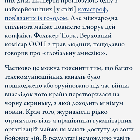
них діти. Експерти прогнозують одну з
найсерйозніших [у світі]
катастроф,
пов’язаних із голодом
. Але міжнародна
спільнота майже повністю ігнорує цей
конфлікт. Фолькер Тюрк, Верховний
комісар ООН з прав людини, нещодавно
говорив про «глобальну амнезію».
Частково це можна пояснити тим, що багато
телекомунікаційних каналів було
пошкоджено або зруйновано під час війни,
внаслідок чого країна перетворилася на
чорну скриньку, з якої доходить мінімум
новин. Крім того, журналісти рідко
отримують візи, а працівники гуманітарних
організацій майже не мають доступу до зони
бойових дій. В результаті неможливо навіть