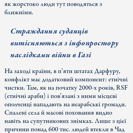
як жорстоко люди тут поводяться з
ближніми.
Страждання суданців
витісняються з інфопростору
наслідками війни в Газі
На заході країни, в п’яти штатах Дарфуру,
конфлікт має додатковий компонент: етнічні
чистки. Там, як на початку 2000-х років, RSF
(етнічні араби) і пов’язані з ними місцеві
ополченці нападають на неарабські громади.
Спалені села й масові поховання видно
навіть на супутникових знімках. Лише з цієї
причини понад 600 тис. людей втекли в Чад