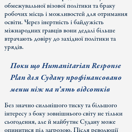
обмежувальної візової політики та браку
робочих місць і можливостей для отримання
освіти. Через інертність і байдужість
міжнародних гравців вони дедалі більше
втрачають довіру до західної політики та
урядів.
Поки що Humanitarian Response
Plan для Судану профінансовано
менш ніж на п’ять відсотків
Без значно сильнішого тиску та більшого
інтересу з боку зовнішнього світу не тільки
сьогодення, але й майбутнє Судану може
опинитися під загрозою. Після революції