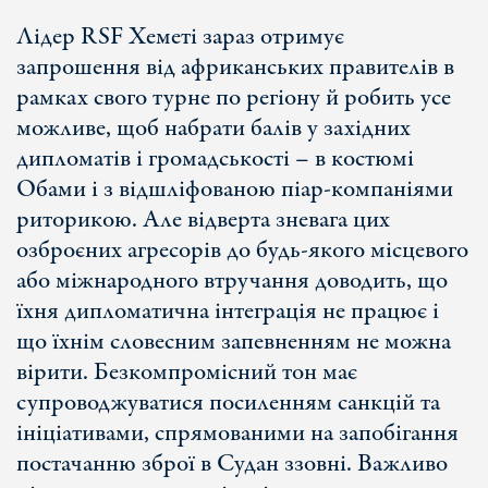
Лідер RSF Хеметі зараз отримує
запрошення від африканських правителів в
рамках свого турне по регіону й робить усе
можливе, щоб набрати балів у західних
дипломатів і громадськості – в костюмі
Обами і з відшліфованою піар-компаніями
риторикою. Але відверта зневага цих
озброєних агресорів до будь-якого місцевого
або міжнародного втручання доводить, що
їхня дипломатична інтеграція не працює і
що їхнім словесним запевненням не можна
вірити. Безкомпромісний тон має
супроводжуватися посиленням санкцій та
ініціативами, спрямованими на запобігання
постачанню зброї в Судан ззовні. Важливо