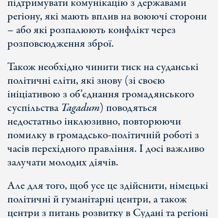
підтримувати комунікацію з державами
регіону, які мають вплив на воюючі сторони
– або які розпалюють конфлікт через
розповсюдження зброї.
Також необхідно чинити тиск на суданські
політичні еліти, які знову (зі своєю
ініціативою з об’єднання громадянського
суспільства
Tagadum
) поводяться
недостатньо інклюзивно, повторюючи
помилку в громадсько-політичній роботі з
часів перехідного правління. І досі важливо
залучати молодих діячів.
Але для того, щоб усе це здійснити, німецькі
політичні й гуманітарні центри, а також
центри з питань розвитку в Судані та регіоні