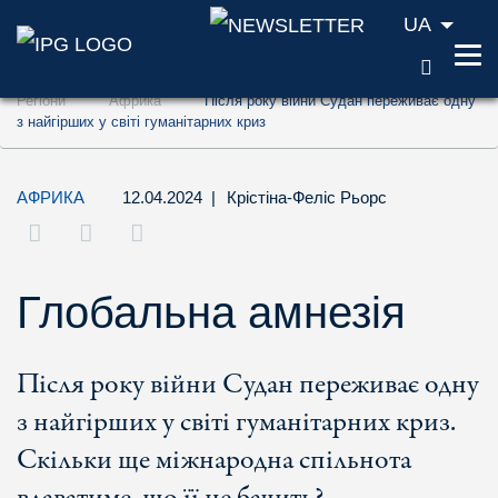
UA
ПОШУ
Перейти до змісту (ключ доступу '1')
Регіони
Африка
Після року війни Судан переживає одну
Перейти до пошуку (ключ доступу '2')
з найгірших у світі гуманітарних криз
Перейти до навігації (ключ доступу '3')
АФРИКА
12.04.2024
|
Крістіна-Феліс Рьорс
Глобальна амнезія
Після року війни Судан переживає одну
з найгірших у світі гуманітарних криз.
Скільки ще міжнародна спільнота