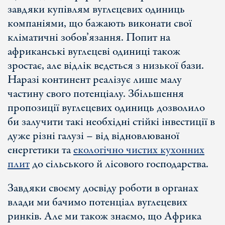
завдяки купівлям вуглецевих одиниць
компаніями, що бажають виконати свої
кліматичні зобов’язання. Попит на
африканські вуглецеві одиниці також
зростає, але відлік ведеться з низької бази.
Наразі континент реалізує лише малу
частину свого потенціалу. Збільшення
пропозиції вуглецевих одиниць дозволило
би залучити такі необхідні стійкі інвестиції в
дуже різні галузі – від відновлюваної
енергетики та
екологічно чистих кухонних
плит
до сільського й лісового господарства.
Завдяки своєму досвіду роботи в органах
влади ми бачимо потенціал вуглецевих
ринків. Але ми також знаємо, що Африка