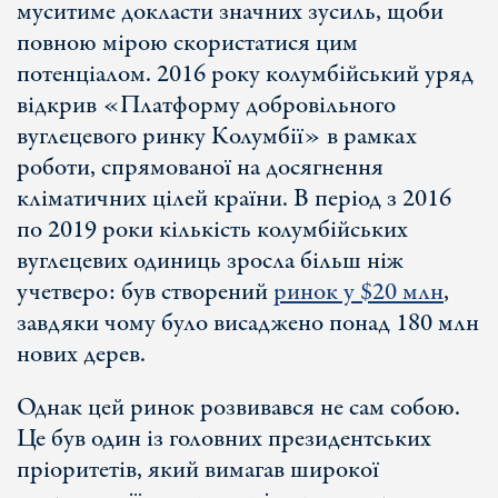
муситиме докласти значних зусиль, щоби
повною мірою скористатися цим
потенціалом. 2016 року колумбійський уряд
відкрив «Платформу добровільного
вуглецевого ринку Колумбії» в рамках
роботи, спрямованої на досягнення
кліматичних цілей країни. В період з 2016
по 2019 роки кількість колумбійських
вуглецевих одиниць зросла більш ніж
учетверо: був створений
ринок у $20 млн
,
завдяки чому було висаджено понад 180 млн
нових дерев.
Однак цей ринок розвивався не сам собою.
Це був один із головних президентських
пріоритетів, який вимагав широкої