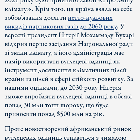
2021 року було прийнято закон «Про зміну
клімату». Крім того, ця країна взяла на себе
зобов’язання досягти
нетто-нульових
викидів парникових газів до 2060 року
. У
вересні президент Нігерії Мохаммаду Бухарі
відкрив перше засідання Національної ради
зі зміни клімату, а його адміністрація має
намір використати вуглецеві одиниці як
інструмент досягнення кліматичних цілей
країни та цілей в сфері стійкого розвитку. За
нашими оцінками, до 2030 року Нігерія
зможе виробляти вуглецеві одиниці в обсязі
понад 30 млн тонн щороку, що буде
приносити понад $500 млн на рік.
Проте новостворений африканський ринок
вуглецевих одиниць стикається з чималою