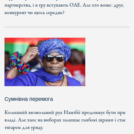
партнерства, і в гру вступають ОАЕ. Але хто вони: друг,
конкурент чи щось середнє?
Сумнівна перемога
Колишній визвольний рух Намібії продовжує бути при
владі. Але хаос на виборах залишає глибокі шрами і стає
тягарем для уряду.