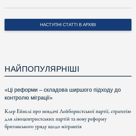
НАСТУПНІ СТАТТІ В АРХІВІ
НАЙПОПУЛЯРНІШІ
«Ці реформи – складова ширшого підходу до
контролю міграції»
Клер Ейнслі про невдачі Лейбористської партії, стратегію
для лівоцентристських партій та нову реформу
британського уряду щодо мігрантів