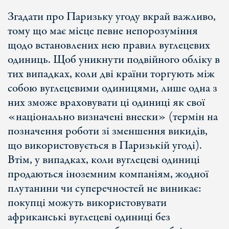
Згадати про Паризьку угоду вкрай важливо,
тому що має місце певне непорозуміння
щодо встановлених нею правил вуглецевих
одиниць. Щоб уникнути подвійного обліку в
тих випадках, коли дві країни торгують між
собою вуглецевими одиницями, лише одна з
них зможе враховувати ці одиниці як свої
«національно визначені внески» (термін на
позначення роботи зі зменшення викидів,
що використовується в Паризькій угоді).
Втім, у випадках, коли вуглецеві одиниці
продаються іноземним компаніям, жодної
плутанини чи суперечностей не виникає:
покупці можуть використовувати
африканські вуглецеві одиниці без