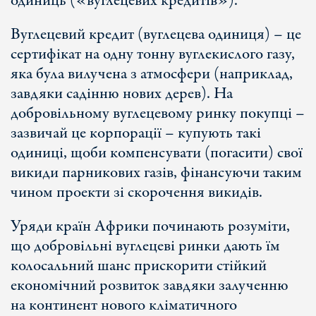
одиниць («вуглецевих кредитів»).
Вуглецевий кредит (вуглецева одиниця) – це
сертифікат на одну тонну вуглекислого газу,
яка була вилучена з атмосфери (наприклад,
завдяки садінню нових дерев). На
добровільному вуглецевому ринку покупці –
зазвичай це корпорації – купують такі
одиниці, щоби компенсувати (погасити) свої
викиди парникових газів, фінансуючи таким
чином проекти зі скорочення викидів.
Уряди країн Африки починають розуміти,
що добровільні вуглецеві ринки дають їм
колосальний шанс прискорити стійкий
економічний розвиток завдяки залученню
на континент нового кліматичного