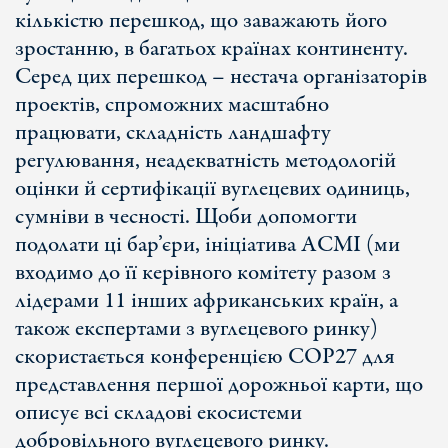
кількістю перешкод, що заважають його
зростанню, в багатьох країнах континенту.
Серед цих перешкод – нестача організаторів
проектів, спроможних масштабно
працювати, складність ландшафту
регулювання, неадекватність методологій
оцінки й сертифікації вуглецевих одиниць,
сумніви в чесності. Щоби допомогти
подолати ці бар’єри, ініціатива АСМІ (ми
входимо до її керівного комітету разом з
лідерами 11 інших африканських країн, а
також експертами з вуглецевого ринку)
скористається конференцією СОР27 для
представлення першої дорожньої карти, що
описує всі складові екосистеми
добровільного вуглецевого ринку.