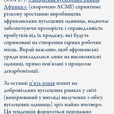
Африки»
(скорочено ACMI) сприятиме
різкому зростанню виробництва
африканських вуглецевих одиниць, водночас
забезпечуючи прозорість і справедливість
прибутків від їх продажу, які будуть
спрямовані на створення гарних робочих
місць. Вкрай важливо, щоб африканські
уряди покладалися лише на високоякісні
одиниці, прямо пов’язані з процесом
декарбонізації.
За останні
п’ять років
попит на
добровільних вуглецевих ринках у світі
(вимірюваний у вигляді вилучених з обігу
вуглецевих одиниць) зріз майже вчетверо.
Ця тенденція формується переважно