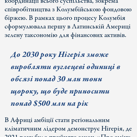
координації всього суспільства, зокрема
співробітництва з Колумбійською фондовою
біржею. В рамках цього процесу Колумбія
сформулювала першу в Латинській Америці
зелену таксономію для фінансових активів.
До 2030 року Нігерія зможе
виробляти вуглецеві одиниці в
обсязі понад 30 млн тонн
щороку, що буде приносити
понад
$
500 млн на рік
В Африці амбіції стати регіональним
кліматичним лідером демонструє Нігерія, де