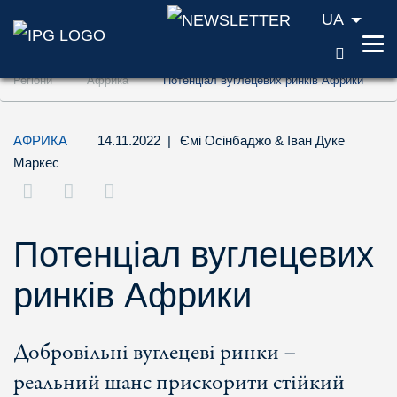
UA
ПОШУ
Перейти до змісту (ключ доступу '1')
Регіони
Африка
Потенціал вуглецевих ринків Африки
Перейти до пошуку (ключ доступу '2')
Перейти до навігації (ключ доступу '3')
АФРИКА
14.11.2022
|
Ємі Осінбаджо
&
Іван Дуке
Маркес
Потенціал вуглецевих
ринків Африки
Добровільні вуглецеві ринки –
реальний шанс прискорити стійкий