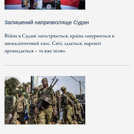
Залишений напризволяще Судан
Війна в Судані загострюється, країна занурюється в
апокаліптичний хаос. Світ, здається, нарешті
прокидається – та вже пізно.