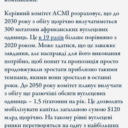
Керівний комітет АСМІ розраховує, що до
2030 року з обігу щорічно вилучатиметься
300 мегатонн африканських вуглецевих
одиниць. Це
в 19 разів
більше порівняно з
2020 роком. Може здатися, що це заважке
завдання, але насправді для його виконання
потрібно, щоб попит та пропозиція просто
продовжували зростати приблизно такими
темпами, якими вони зростали в останні
роки. До 2050 року комітет планує вилучати
з обігу ще разючіші обсяги вуглецевих
одиниць – 1,5 гігатонни на рік. Це дозволить
мобілізувати капітал загальною сумою $120
млрд щорічно. На такому рівні вуглецеві
ринки перетворяться на одну з найбільших