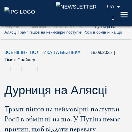
UA
ПОШУ
Перейти до змісту (ключ доступу '1')
Рубрики
Зовнішня політика та безпека
Дурниця на
Перейти до пошуку (ключ доступу '2')
Алясці:Трамп пішов на неймовірні поступки Росії в обмін ні на що
Перейти до навігації (ключ доступу '3')
ЗОВНІШНЯ ПОЛІТИКА ТА БЕЗПЕКА
18.08.2025
|
Тімоті Снайдер
Дурниця на Алясці
Трамп пішов на неймовірні поступки
Росії в обмін ні на що. У Путіна немає
причин, щоб віддати перевагу