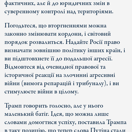
фактичних, але й до юридичних змін в
суверенному контролі над територіями.
Погодьтеся, що вторгненнями можна
законно змінювати кордони, і світовий
порядок розвалиться. Надайте Росії право
визначати зовнішню політику інших країн, і
ви підштовхнете її до подальшої агресії.
Відмовтеся від очевидної правової та
історичної реакції на злочинні агресивні
війни (вимога репарацій і трибуналу), і ви
стимулюєте війни в цілому.
Трамп говорить голосно, але у нього
маленький батіг. Ідея, що можна лише
словами домогтися успіху, поставила Трампа
в таку позицію, що тепер слова Путіна стали