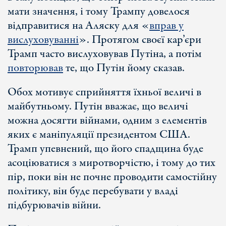
мати значення, і тому Трампу довелося
відправитися на Аляску для «
вправ у
вислуховуванні
». Протягом своєї кар’єри
Трамп часто вислуховував Путіна, а потім
повторював
те, що Путін йому сказав.
Обох мотивує сприйняття їхньої величі в
майбутньому. Путін вважає, що величі
можна досягти війнами, одним з елементів
яких є маніпуляції президентом США.
Трамп упевнений, що його спадщина буде
асоціюватися з миротворчістю, і тому до тих
пір, поки він не почне проводити самостійну
політику, він буде перебувати у владі
підбурювачів війни.