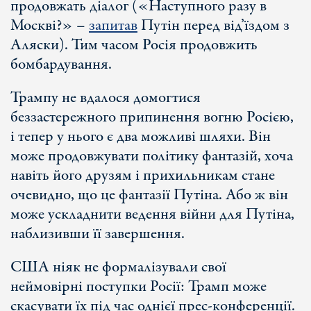
продовжать діалог («Наступного разу в
Москві?» –
запитав
Путін перед від’їздом з
Аляски). Тим часом Росія продовжить
бомбардування.
Трампу не вдалося домогтися
беззастережного припинення вогню Росією,
і тепер у нього є два можливі шляхи. Він
може продовжувати політику фантазій, хоча
навіть його друзям і прихильникам стане
очевидно, що це фантазії Путіна. Або ж він
може ускладнити ведення війни для Путіна,
наблизивши її завершення.
США ніяк не формалізували свої
неймовірні поступки Росії: Трамп може
скасувати їх під час однієї прес-конференції.