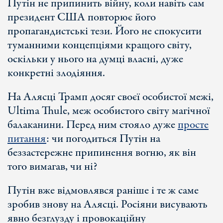
Путін не припинить війну, коли навіть сам
президент США повторює його
пропагандистські тези. Його не спокусити
туманними концепціями кращого світу,
оскільки у нього на думці власні, дуже
конкретні злодіяння.
На Алясці Трамп досяг своєї особистої межі,
Ultima Thule, меж особистого світу магічної
балаканини. Перед ним стояло дуже
просте
питання
: чи погодиться Путін на
беззастережне припинення вогню, як він
того вимагав, чи ні?
Путін вже відмовлявся раніше і те ж саме
зробив знову на Алясці. Росіяни висувають
явно безглузду і провокаційну