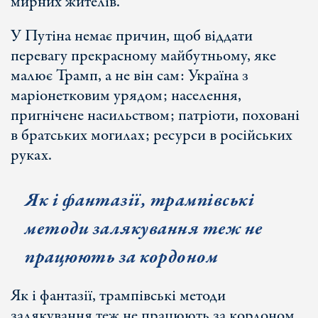
мирних жителів.
У Путіна немає причин, щоб віддати
перевагу прекрасному майбутньому, яке
малює Трамп, а не він сам: Україна з
маріонетковим урядом; населення,
пригнічене насильством; патріоти, поховані
в братських могилах; ресурси в російських
руках.
Як і фантазії, трампівські
методи залякування теж не
працюють за кордоном
Як і фантазії, трампівські методи
залякування теж не працюють за кордоном.