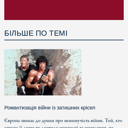
БІЛЬШЕ ПО ТЕМІ
Романтизація війни із затишних крісел
Європа звикає до думки про неминучість війни. Той, хто
описує її лише як джерело мужності та оновлення, не