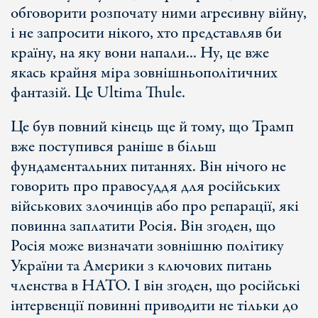
обговорити розпочату ними агресивну війну,
і не запросити нікого, хто представляв би
країну, на яку вони напали... Ну, це вже
якась крайня міра зовнішньополітичних
фантазій. Це Ultima Thule.
Це був повний кінець ще й тому, що Трамп
вже поступився раніше в більш
фундаментальних питаннях. Він нічого не
говорить про правосуддя для російських
військових злочинців або про репарації, які
повинна заплатити Росія. Він згоден, що
Росія може визначати зовнішню політику
України та Америки з ключових питань
членства в НАТО. І він згоден, що російські
інтервенції повинні приводити не тільки до