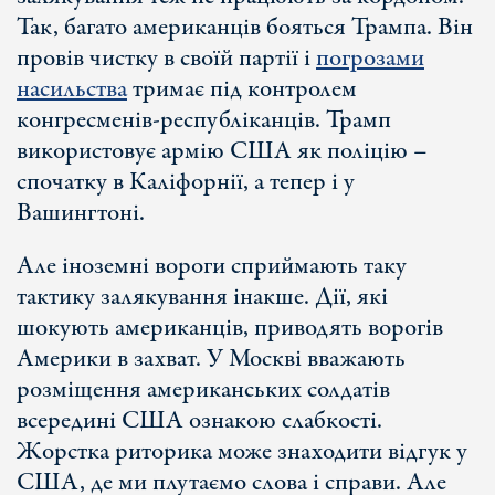
Так, багато американців бояться Трампа. Він
провів чистку в своїй партії і
погрозами
насильства
тримає під контролем
конгресменів-республіканців. Трамп
використовує армію США як поліцію –
спочатку в Каліфорнії, а тепер і у
Вашингтоні.
Але іноземні вороги сприймають таку
тактику залякування інакше. Дії, які
шокують американців, приводять ворогів
Америки в захват. У Москві вважають
розміщення американських солдатів
всередині США ознакою слабкості.
Жорстка риторика може знаходити відгук у
США, де ми плутаємо слова і справи. Але