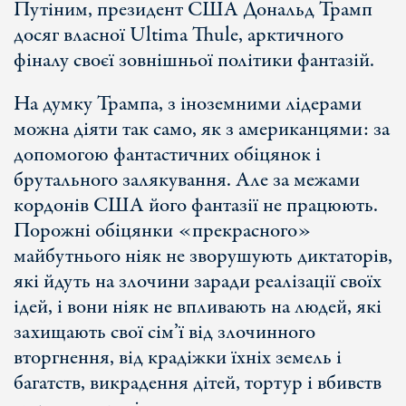
Путіним, президент США Дональд Трамп
досяг власної Ultima Thule, арктичного
фіналу своєї зовнішньої політики фантазій.
На думку Трампа, з іноземними лідерами
можна діяти так само, як з американцями: за
допомогою фантастичних обіцянок і
брутального залякування. Але за межами
кордонів США його фантазії не працюють.
Порожні обіцянки «прекрасного»
майбутнього ніяк не зворушують диктаторів,
які йдуть на злочини заради реалізації своїх
ідей, і вони ніяк не впливають на людей, які
захищають свої сім’ї від злочинного
вторгнення, від крадіжки їхніх земель і
багатств, викрадення дітей, тортур і вбивств