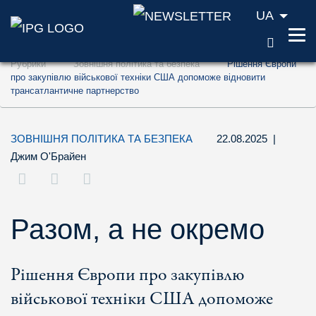
UA
ПОШУ
Перейти до змісту (ключ доступу '1')
Рубрики
Зовнішня політика та безпека
Рішення Європи
Перейти до пошуку (ключ доступу '2')
про закупівлю військової техніки США допоможе відновити
трансатлантичне партнерство
Перейти до навігації (ключ доступу '3')
ЗОВНІШНЯ ПОЛІТИКА ТА БЕЗПЕКА
22.08.2025
|
Джим О'Брайен
Разом, а не окремо
Рішення Європи про закупівлю
військової техніки США допоможе