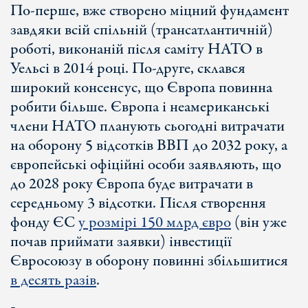
По-перше, вже створено міцний фундамент
завдяки всій спільній (трансатлантичній)
роботі, виконаній після саміту НАТО в
Уельсі в 2014 році. По-друге, склався
широкий консенсус, що Європа повинна
робити більше. Європа і неамериканські
члени НАТО планують сьогодні витрачати
на оборону 5 відсотків ВВП до 2032 року, а
європейські офіційні особи заявляють, що
до 2028 року Європа буде витрачати в
середньому 3 відсотки. Після створення
фонду ЄС
у розмірі 150 млрд євро
(він уже
почав приймати заявки) інвестиції
Євросоюзу в оборону повинні збільшитися
в десять разів
.