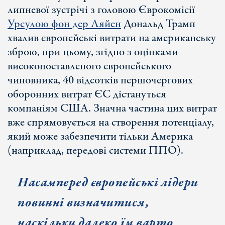
липневої зустрічі з головою Єврокомісії
Урсулою фон дер Ляйен
Дональд Трамп
хвалив європейські витрати на американську
зброю, при цьому, згідно з оцінками
високопоставленого європейського
чиновника, 40 відсотків першочергових
оборонних витрат ЄС дістануться
компаніям США. Значна частина цих витрат
вже спрямовується на створення потенціалу,
який може забезпечити тільки Америка
(наприклад, передові системи ППО).
Насамперед європейські лідери
повинні визначитися,
наскільки далеко їм варто