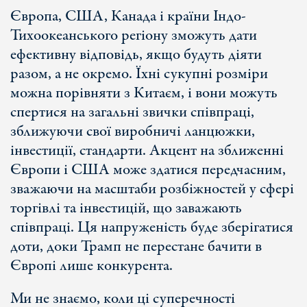
Європа, США, Канада і країни Індо-
Тихоокеанського регіону зможуть дати
ефективну відповідь, якщо будуть діяти
разом, а не окремо. Їхні сукупні розміри
можна порівняти з Китаєм, і вони можуть
спертися на загальні звички співпраці,
зближуючи свої виробничі ланцюжки,
інвестиції, стандарти. Акцент на зближенні
Європи і США може здатися передчасним,
зважаючи на масштаби розбіжностей у сфері
торгівлі та інвестицій, що заважають
співпраці. Ця напруженість буде зберігатися
доти, доки Трамп не перестане бачити в
Європі лише конкурента.
Ми не знаємо, коли ці суперечності