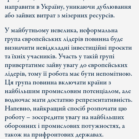
направити в Україну, уникаючи дублювання
або зайвих витрат з мізерних ресурсів.
У майбутньому невелика, неформальна
група європейських лідерів повинна буде
визначити невідкладні інвестиційні проєкти
та їхніх учасників. Участь у такій групі
привертатиме зайву увагу до європейських
лідерів, тому її робота має бути непомітною.
Ця група повинна включати країни з
найбільшим промисловим потенціалом, але
водночас мати достатню репрезентативність.
Напевно, найкращий спосіб розпочати цю
роботу – зосередити увагу на найбільших
оборонних і промислових потужностях, а
також на прифронтових державах.