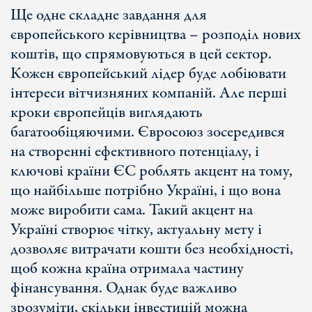
Ще одне складне завдання для
європейського керівництва – розподіл нових
коштів, що спрямовуються в цей сектор.
Кожен європейський лідер буде лобіювати
інтереси вітчизняних компаній. Але перші
кроки європейців виглядають
багатообіцяючими. Євросоюз зосередився
на створенні ефективного потенціалу, і
ключові країни ЄС роблять акцент на тому,
що найбільше потрібно Україні, і що вона
може виробити сама. Такий акцент на
Україні створює чітку, актуальну мету і
дозволяє витрачати кошти без необхідності,
щоб кожна країна отримала частину
фінансування. Однак буде важливо
зрозуміти, скільки інвестицій можна