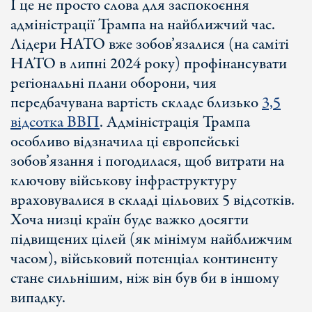
І це не просто слова для заспокоєння
адміністрації Трампа на найближчий час.
Лідери НАТО вже зобов’язалися (на саміті
НАТО в липні 2024 року) профінансувати
регіональні плани оборони, чия
передбачувана вартість складе близько
3,5
відсотка ВВП
. Адміністрація Трампа
особливо відзначила ці європейські
зобов’язання і погодилася, щоб витрати на
ключову військову інфраструктуру
враховувалися в складі цільових 5 відсотків.
Хоча низці країн буде важко досягти
підвищених цілей (як мінімум найближчим
часом), військовий потенціал континенту
стане сильнішим, ніж він був би в іншому
випадку.