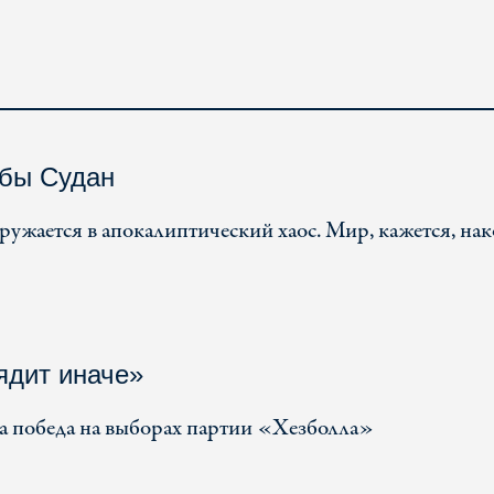
ьбы Судан
гружается в апокалиптический хаос. Мир, кажется, на
ядит иначе»
на победа на выборах партии «Хезболла»