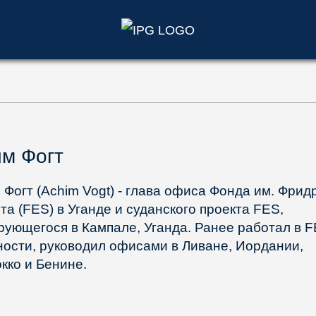
)
м Фогт
 Фогт (Achim Vogt) - глава офиса Фонда им. Фрид
та (FES) в Уганде и суданского проекта FES,
рующегося в Кампале, Уганда. Ранее работал в F
ности, руководил офисами в Ливане, Иордании,
кко и Бенине.