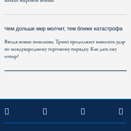
начало мировой войны
Чем дольше мир молчит, тем ближе катастрофа
Вводя новые пошлины, Трамп продолжает наносить удар
по международному торговому порядку. Как дать ему
отпор?
TWITTER
FACEBOOK
YOUTUBE
R