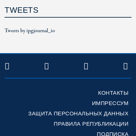
TWEETS
Tweets by ipgjournal_io
TWITTER
FACEBOOK
YOUTUBE
R
КОНТАКТЫ
ИМПРЕССУМ
ЗАЩИТА ПЕРСОНАЛЬНЫХ ДАННЫХ
ПРАВИЛА РЕПУБЛИКАЦИИ
ПОДПИСКА