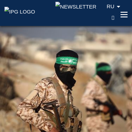
RU
ПОИС
Перейти к содержанию (ключ доступа '1'
Перейти к поиску (ключ доступа '2')
Перейти к навигации (ключ доступа '3')