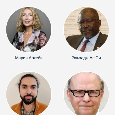
Мария Аркеби
Эльхадж Ас Си