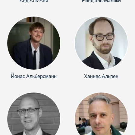
Аяд Аль-Ани
Рияд аль-Малики
Йонас Альберсманн
Ханнес Альпен