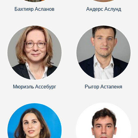
Бахтияр Асланов
Андерс Аслунд
Мюриэль Ассебург
Рыгор Астапеня