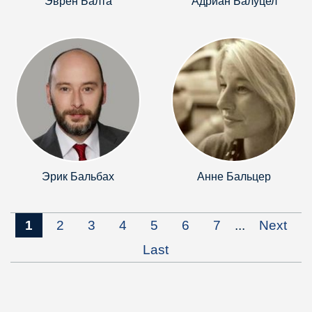
Эврен Балта
Адриан Балуцел
Эрик Бальбах
Анне Бальцер
1
2
3
4
5
6
7
...
Next
Last