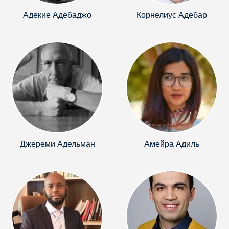
Адекие Адебаджо
Корнелиус Адебар
Джереми Адельман
Амейра Адиль