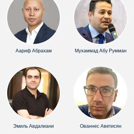
Аариф Абрахам
Мухаммад Абу Румман
Эмиль Авдалиани
Ованнес Аветисян