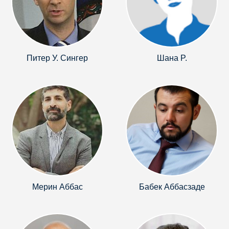
Питер У. Cингер
Шана P.
Мерин Аббас
Бабек Аббасзаде