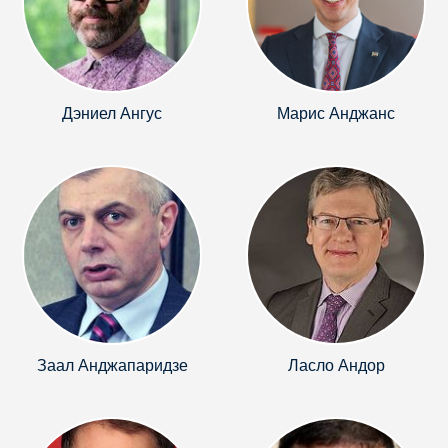
Дэниел Ангус
Марис Анджанс
Заал Анджапаридзе
Ласло Андор