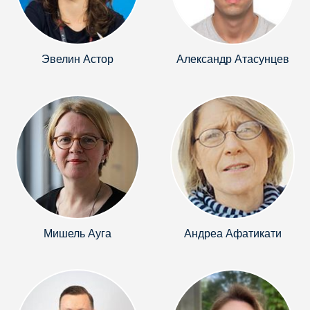
Эвелин Астор
Александр Атасунцев
Мишель Ауга
Андреа Афатикати