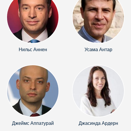
Нильс Аннен
Усама Антар
Джеймс Аппатурай
Джасинда Ардерн