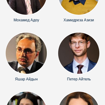
Мохамед Адоу
Хамидреза Азизи
Яшар Айдын
Петер Айтель