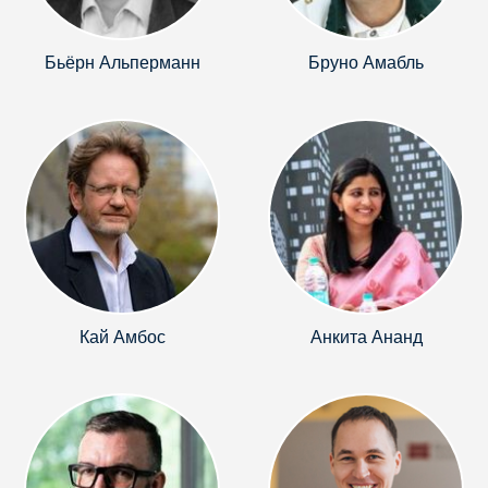
Бьёрн Альперманн
Бруно Амабль
Кай Амбос
Анкита Ананд