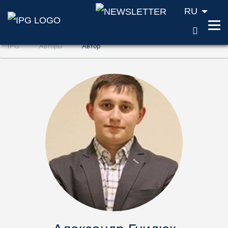
RU
ПОИС
Перейти к содержанию (ключ доступа '1'
IPG
Авторы
Aвтор
Перейти к поиску (ключ доступа '2')
Перейти к навигации (ключ доступа '3')