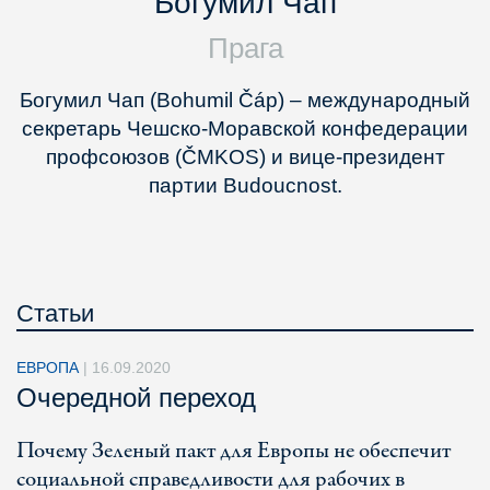
Богумил Чап
Прага
Богумил Чап (Bohumil Čáp) – международный
секретарь Чешско-Моравской конфедерации
профсоюзов (ČMKOS) и вице-президент
партии Budoucnost.
Статьи
ЕВРОПА
|
16.09.2020
Очередной переход
Почему Зеленый пакт для Европы не обеспечит
социальной справедливости для рабочих в