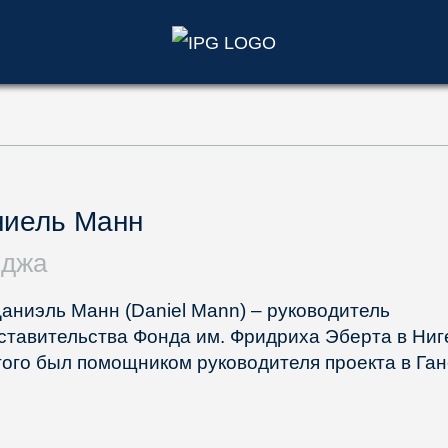
)
ниель Манн
иджа
Даниэль Манн (Daniel Mann) – руководитель
ставительства Фонда им. Фридриха Эберта в Ниг
того был помощником руководителя проекта в Ган