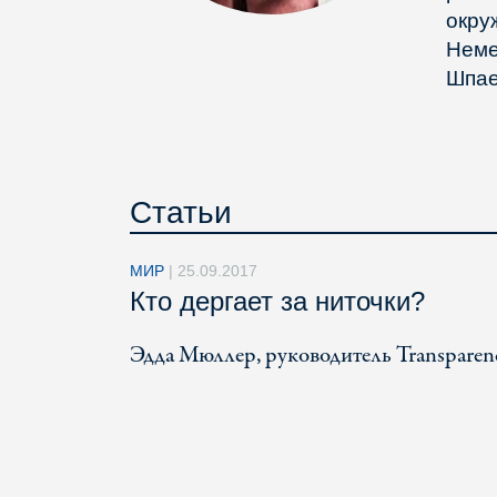
окру
Неме
Шпае
Статьи
МИР
|
25.09.2017
Кто дергает за ниточки?
Эдда Мюллер, руководитель Transparenc