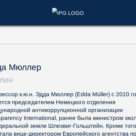
)
да Мюллер
лин
ессор к.ю.н. Эдда Мюллер (Edda Müller) с 2010 г
ется председателем Немецкого отделения
ународной антикоррупционной организации
sparency International, ранее была министром эко
деральной земле Шлезвиг-Гольштейн. Кроме того
тала вице-директором Европейского агентства п