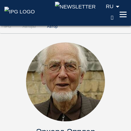
RU
ПОИС
Перейти к содержанию (ключ доступа '1'
IPG
Авторы
Aвтор
Перейти к поиску (ключ доступа '2')
Перейти к навигации (ключ доступа '3')