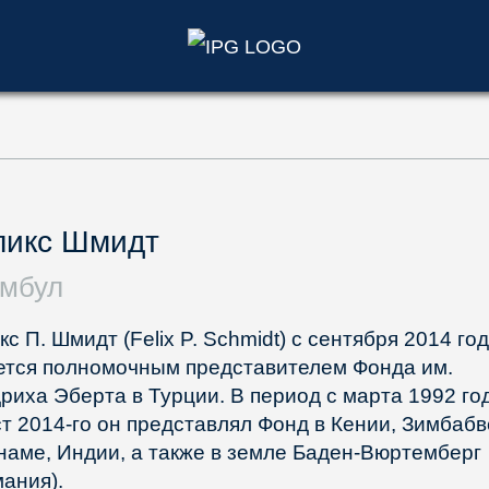
)
ликс Шмидт
мбул
с П. Шмидт (Felix P. Schmidt) с сентября 2014 го
ется полномочным представителем Фонда им.
риха Эберта в Турции. В период с марта 1992 го
ст 2014-го он представлял Фонд в Кении, Зимбабв
наме, Индии, а также в земле Баден-Вюртемберг
мания).