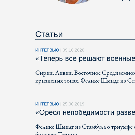
Статьи
ИНТЕРВЬЮ
|
09.10.2020
«Теперь все решают военны
Сирия, Ливия, Восточное Средиземномо
кризисных зонах. Феликс Шмидт из Ста
ИНТЕРВЬЮ
|
25.06.2019
«Ореол непобедимости разв
Феликс Шмидт из Стамбула о триумфе о
будущем Турции