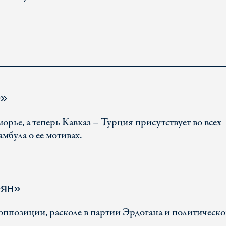
е»
рье, а теперь Кавказ – Турция присутствует во всех
мбула о ее мотивах.
еян»
ппозиции, расколе в партии Эрдогана и политическ