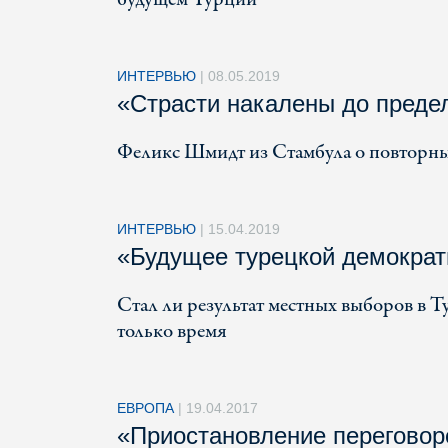
ИНТЕРВЬЮ
|
08.05.2019
«Страсти накалены до преде
Феликс Шмидт из Стамбула о повторных
ИНТЕРВЬЮ
|
15.04.2019
«Будущее турецкой демократ
Стал ли результат местных выборов в 
только время
ЕВРОПА
|
19.04.2017
«Приостановление переговор