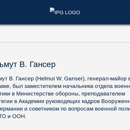
)
ьмут В. Гансер
мут В. Гансер (Helmut W. Ganser), генерал-майор 
авке, был заместителем начальника отдела воен
тики в Министерстве обороны, преподавателем
тегии в Академии руководящих кадров Вооружен
Германии и советником по вопросам военной пол
ТО и ООН.