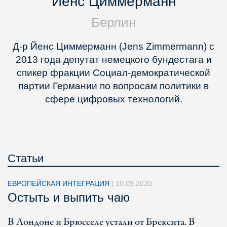
Йенс Циммерманн
Берлин
Д-р Йенс Циммерманн (Jens Zimmermann) с
2013 года депутат немецкого бундестага и
спикер фракции Социал-демократической
партии Германии по вопросам политики в
сфере цифровых технологий.
Статьи
ЕВРОПЕЙСКАЯ ИНТЕГРАЦИЯ
|
10.09.2020
Остыть и выпить чаю
В Лондоне и Брюсселе устали от Брексита. В